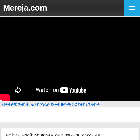
Mereja.com
በወቅታዊ ጉዳዮች ላይ ከኮሎኔል ደመቀ ዘውዱ ጋር የተደረገ ቆይታ
በወቅታዊ ጉዳዮች ላይ ከኮሎኔል ደመቀ ዘውዱ ጋር የተደረገ ቆይታ