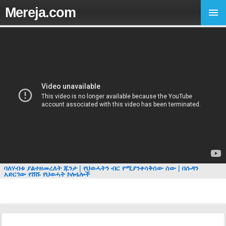
Mereja.com
ባለሃብቱ ያልተዘመረለት ጁንታ | የህወሓትን ብር የሚያንቀሳቅሰው ሰው | በሱዳን
አድርገው የሸሹ የህወሓት ኮሎኔሎች