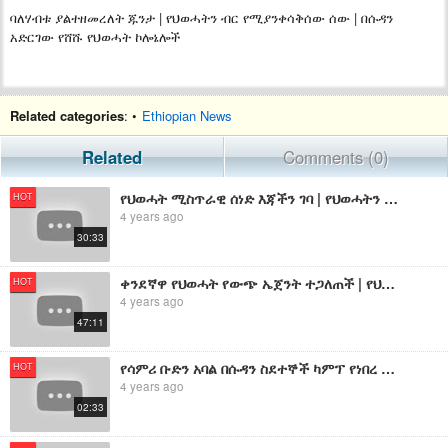
ባለሃብቱ ያልተዘመረለት ጁንታ | የህወሓትን ብር የሚያንቀሳቅሰው ሰው | በሱዳን
አድርገው የሸሹ የህወሓት ኮሎኔሎች
Related categories
: •
Ethiopian News
Related
Comments (0)
የህወሓት ሚስጥራዊ ሰነድ እጃችን ገባ | የህወሓትን ቀጣይ ስትራቴጂ እና ዕቅድ የያዘው ሚስጥራዊው የ80 ገፅ ሰነድ አፈትልኮ ወጣ
HOT
4 years ago
30:33
ቀንደኛዋ የህወሓት የውጭ ኤጀንት ተጋለጠች | የህወሓትን ሽብርተኝነት በይፋ ያጋለጠው የአሜሪካ የደህንነት መስሪያ ቤት ድብቅ ሰነድ
HOT
4 years ago
47:11
የሳምሪ ቡድን አባል በሱዳን ስደተኞች ካምፕ የነበረ በሱዳን ሰልጥኖ በድንበር በኩል ሐገርን ሊወጋ የመጣ ምርኮኛ የሕወሓት ታጣቂ ምስክርነት
HOT
4 years ago
02:33