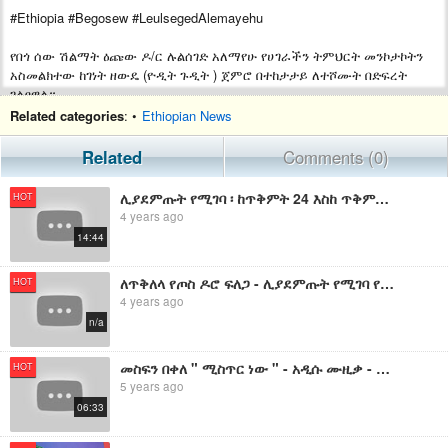
#Ethiopia #Begosew #LeulsegedAlemayehu
የበጎ ሰው ሽልማት ዕጩው ዶ/ር ሉልሰገድ አለማየሁ የሀገራችን ትምህርት መንኮታኮትን
አስመልክተው ከገነት ዘውዴ (ዮዲት ጉዲት ) ጀምሮ በተከታታይ ለተሾሙት በድፍረት
ገልፀዋል።
Related categories
: •
Ethiopian News
Related
Comments (0)
ሊያደምጡት የሚገባ ፡ ከጥቅምት 24 እስከ ጥቅምት 24 ፡ በወቅታዊ ጉዳይ ላይ ከመኢአድ ምክትል ሊቀመንበር አቶ አብርሃም ጌጡ ጋር የተደረገ ቆይታ
HOT
4 years ago
14:44
ለጥቅለላ የጦስ ዶሮ ፍለጋ - ሊያደምጡት የሚገባ የኢትዮ 360 መረጃዎች
HOT
4 years ago
n/a
መስፍን በቀለ " ሚስጥር ነው " - አዲሱ ሙዚቃ - ሊያደምጡት የሚገባ ምርጥ ሐገራዊ ዜማ
HOT
5 years ago
06:33