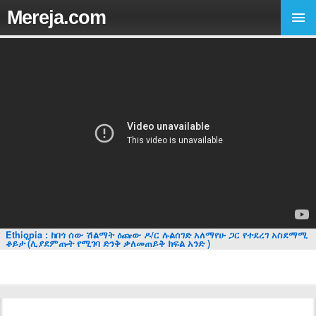
Mereja.com
Ethiopia : ከበጎ ሰው ሽልማት ዕጩው ዶ/ር ሉልሰገድ አለማየሁ ጋር የተደረገ አስደማሚ
ቆይታ ፟(ሊያደምጡት የሚገባ ድንቅ ቃለመጠይቅ ክፍል አንድ )