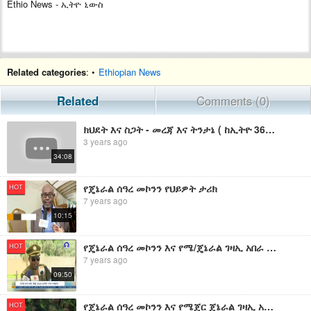
Ethio News - ኢትዮ ኒውስ
Related categories
: •
Ethiopian News
Related
Comments (0)
ክህደት እና ስጋት - መረጃ እና ትንታኔ ( ከኢትዮ 360 )
3 years ago
34:08
የጄኔራል ሰዓረ መኮንን የህይዎት ታሪክ
HOT
7 years ago
10:15
የጄኔራል ሰዓረ መኮንን እና የሜ/ጄኔራል ገዛኢ አበራ ስርዓተ ቀብር
HOT
7 years ago
09:50
የጄኔራል ሰዓረ መኮንን እና የሜጀር ጀኔራል ገዛኢ አበራ አስከሬን ሽኝት
HOT