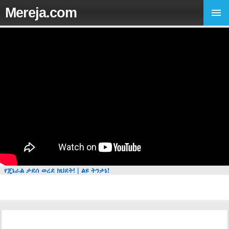
Mereja.com
የጄኔራል ታደሰ ወረደ ክህደት! | ልዩ ትንታኔ!