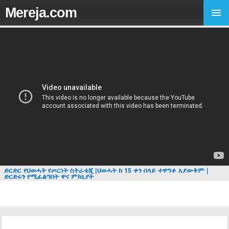
Mereja.com
ድርድር የህወሓት የጦርነት ስትራቴጂ |ህወሓት ከ 15 ቀን በላይ ተዋግቶ አያውቅም |
ድርድሩን የሚፈልግበት ዋና ምክኒያት