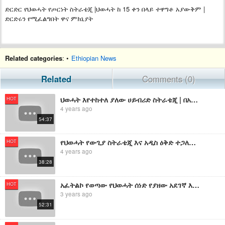
ድርድር የህወሓት የጦርነት ስትራቴጂ |ህወሓት ከ 15 ቀን በላይ ተዋግቶ አያውቅም |
ድርድሩን የሚፈልግበት ዋና ምክኒያት
Related categories
: •
Ethiopian News
Related
Comments (0)
ህወሓት እየተከተለ ያለው ሀይብሪድ ስትራቴጂ | በአዲስ አበባ የህወሓት አባሎች መሰብሰቢያ ድብቅ ቤቶች ተጋለጡ
HOT
4 years ago
54:37
የህወሓት የውጊያ ስትራቴጂ እና አዲስ ዕቅድ ተጋለጠ | በወልድያ እና ባህርዳር የተጠነሰሰው የህወሓት ሚስጥራዊ ዕቅድ
HOT
4 years ago
38:28
አፈትልኮ የወጣው የህወሓት ሰነድ የያዘው አደገኛ እቅድ | የህወሃት እና ሸኔ አዲስ የጥፋት ድግስ | ጠ/ሚ አብይን የመበተን የህወሓት ስትራቴጂ
HOT
3 years ago
52:31