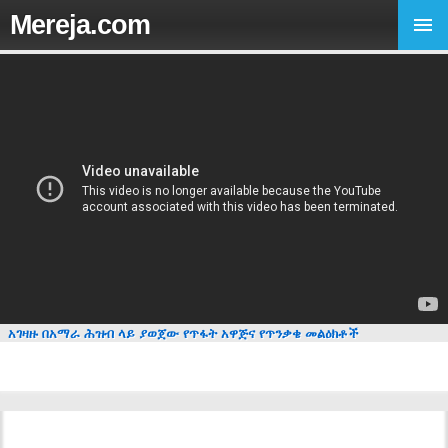
Mereja.com
አገዛዙ በአማራ ሕዝብ ላይ ያወጀው የጥፋት አዋጅና የጥንቃቄ መልዕክቶች