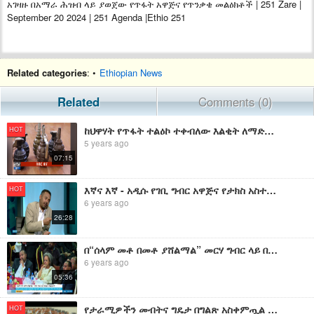
አገዛዙ በአማራ ሕዝብ ላይ ያወጀው የጥፋት አዋጅና የጥንቃቄ መልዕክቶች | 251 Zare |
September 20 2024 | 251 Agenda |Ethio 251
Related categories
: •
Ethiopian News
Related
Comments (0)
ከህዋሃት የጥፋት ተልዕኮ ተቀብለው እልቂት ለማድረስ ሲንቀሳቀሱ የነበሩ የጥፋት ቡድኖች በቁጥጥር ስር ዋሉ|
HOT
5 years ago
07:15
እኛና እኛ - አዲሱ የገቢ ግብር አዋጅና የታክስ አስተዳደር ለውጥ ምን ይመስላል ? ክፍል ሦስት
HOT
6 years ago
26:28
በ“ሰላም መቶ በመቶ ያሸልማል” መርሃ ግብር ላይ በከፍተኛ የስራ ሃላፊዎች የተላለፉ መልዕክቶች
6 years ago
05:36
የታራሚዎችን መብትና ግዴታ በግልጽ አስቀምጧል የተባለው የፌደራል ማረሚያ ቤቶች ረቂቅ አዋጅና ሌሎች ዘገባዎች ኢቢኤስ አዲስ ነገር EBS What's New
HOT