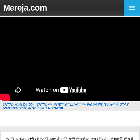
Mereja.com
የአማራ ብሔርተኝነት የአማራው ሕዝም ለሚያነሳቸው ሁለንትናዊ ጥያቄወች ምላሽ
እንዲያገኙ ዋነኛ መሰረት መሆኑ ተገለፀ።
የአማራ ብሔርተኝነት የአማራው ሕዝም ለሚያነሳቸው ሁለንትናዊ ጥያቄወች ምላሽ