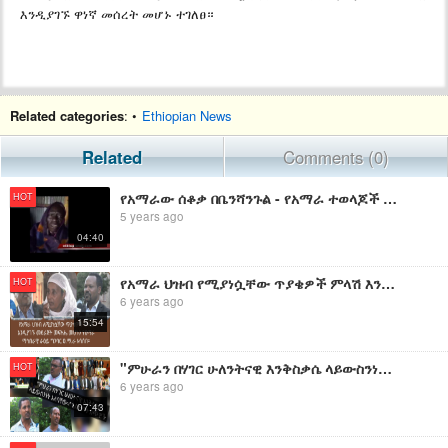
እንዲያገኙ ዋነኛ መሰረት መሆኑ ተገለፀ።
Related categories
: •
Ethiopian News
Related
Comments (0)
የአማራው ሰቆቃ በቤንሻንጉል - የአማራ ተወላጆች በቀስት እየታደኑ በየቦታው መገደላቸው አላባራም!!
HOT
5 years ago
04:40
የአማራ ህዝብ የሚያነሷቸው ጥያቄዎች ምላሽ እንዲያገኙ መደራጀት መፍትሔ መሆኑን የዐማራ ማኅበራዊ ራዕይ ግንባር ዐ.ማ.ራ አሳሰበ።
HOT
6 years ago
15:54
"ምሁራን በሃገር ሁለንትናዊ እንቅስቃሴ ላይውስንነት አለባቸው።" አስተያየት ሰጭዎች
HOT
6 years ago
07:43