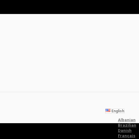
English
Albanian
Brazilian
Danish
Français