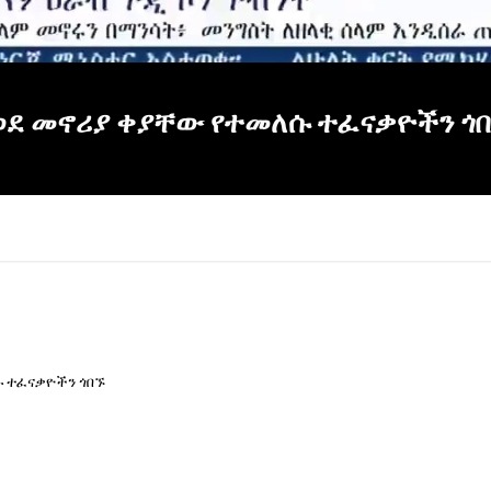
 ወደ መኖሪያ ቀያቸው የተመለሱ ተፈናቃዮችን ጎ
ሱ ተፈናቃዮችን ጎበኙ
×
Report
this
video