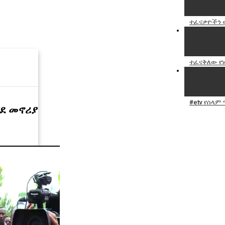
ተፈናቃዮችን 
ተፈናቅለው የነ
#etv የሰላም
ወደ መኖሪያ