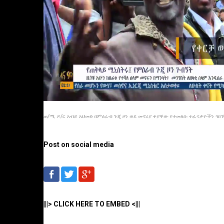
ጠ/ሚ ዶ/ር አብይ አህመድ በምዕራብ ጉጂ ዞን ወደ መኖሪያ ቀያቸው የተመለሱ ተፈናቃዮችን ጎበኙ.
Post on social media
|||> CLICK HERE TO EMBED <|||