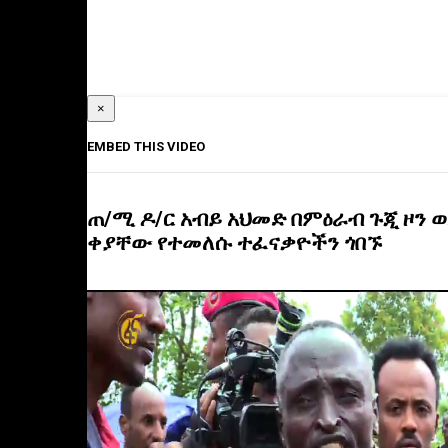
×
EMBED THIS VIDEO
ጠ/ሚ ዶ/ር አብይ አህመድ በምዕራብ ጉጂ ዞን 
ቀያቸው የተመለሱ ተፈናቃዮችን ጎበኙ