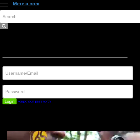
Mereja.com
×
Close
Sign in
Username/Email
Password
Login
Forgot your password?