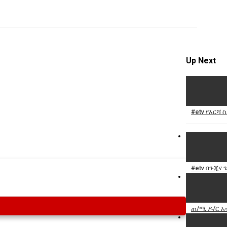
Specify
Reason
Up Next
Cancel
Report th
#etv የእርሻ
#etv በጉጂና 
ጠ/ሚ ዶ/ር አ