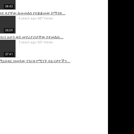
04:43
ወደ ቀያቸው ለመመለስ የተቋቋመው ኮማንድ...
6 years ago
687 Views
06:59
በሩና አሁን ወደ መኖሪያ ቦታቸው የተመለሱ...
7 years ago
601 Views
07:41
 ሚኒስቴር በመላው ሃገሪቱ የሚገኙ ተፈናቃዮችን...