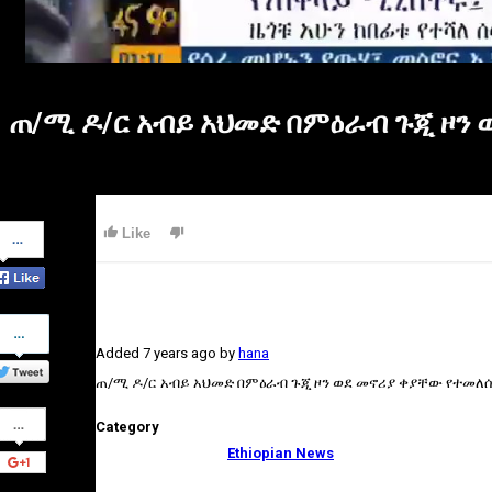
ጠ/ሚ ዶ/ር አብይ አህመድ በምዕራብ ጉጂ ዞን
Share
Like
on
Facebook
Share
on
Added
7 years ago
by
hana
Twitter
ጠ/ሚ ዶ/ር አብይ አህመድ በምዕራብ ጉጂ ዞን ወደ መኖሪያ ቀያቸው የተመለ
Share
Category
on
Google+
Ethiopian News