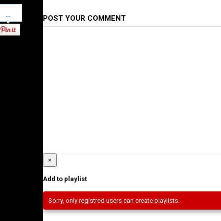
Pinterest
POST YOUR COMMENT
×
Add to playlist
Sorry, only registred users can create playlists.