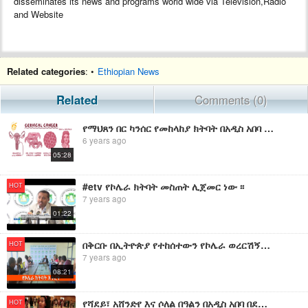
disseminates its news and programs world wide via Television,Radio
and Website
Related categories
: •
Ethiopian News
Related
Comments (0)
የማህጸን በር ካንሰር የመከላከያ ክትባት በአዲስ አበባ ከተማ እየተሰጠ ነው
6 years ago
05:28
#etv የኮሌራ ክትባት መስጠት ሊጀመር ነው ፡፡
HOT
7 years ago
01:22
በቅርቡ በኢትዮጵያ የተከሰተውን የኮሌራ ወረርሽኝን ለመከላከል የሚሰጠው ክትባት እጥረት አጋጥሞታል ኢቢኤስ አዲስ ነገር EBS What's New July 9, 2
HOT
7 years ago
08:21
የሻደይ፣ አሸንድየ እና ሶለል በዓልን በአዲስ አበባ በደማቅ ለማክበር ስልጠና እየተሰጠ ነው።
HOT