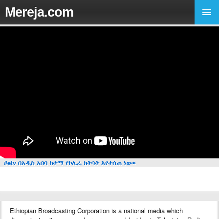
Mereja.com
#etv በአዲስ አበባ ከተማ የኮሌራ ክትባት እየተሰጠ ነው፡፡
Ethiopian Broadcasting Corporation is a national media which