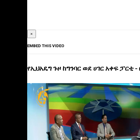
×
EMBED THIS VIDEO
የኢህአዴግ ጉዞ ከግንባር ወደ ሀገር አቀፍ ፓርቲ -