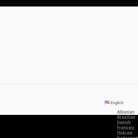
English
Albanian
Brazilian
Danish
Français
Hebrew
Nederland