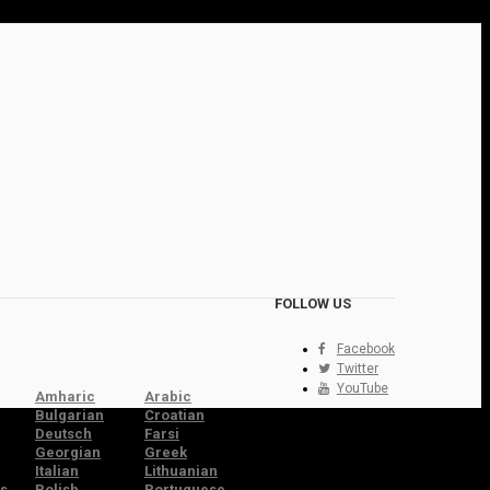
FOLLOW US
Facebook
Twitter
YouTube
Amharic
Arabic
Bulgarian
Croatian
Deutsch
Farsi
Georgian
Greek
Italian
Lithuanian
s
Polish
Portuguese