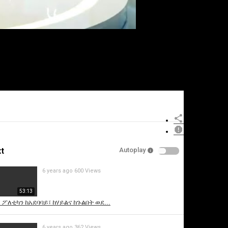
t
Autoplay
6 years ago
600 Views
53:13
 ፖለቲካን ከአደባባይ፣ ከሃይልና ከጉልበት ወደ...
6 years ago
362 Views