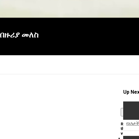
- በዙሪያ መለስ
Up Nex
×
የአካታች
Report
this
video