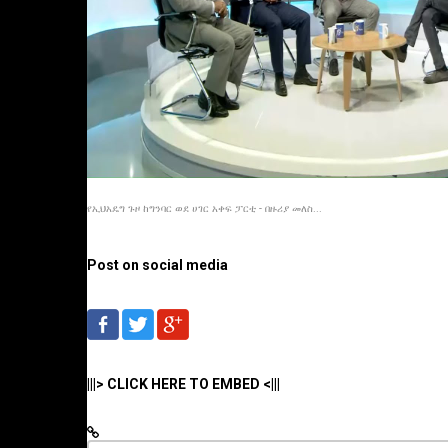
የኢህአዴግ ጉዞ ከግንባር ወደ ሀገር አቀፍ ፓርቲ - በዙሪያ መለስ...
Post on social media
|||> CLICK HERE TO EMBED <|||