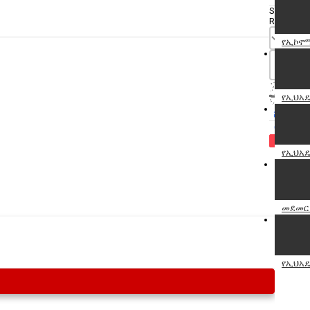
Specify
Reason
የኢኮኖሚ
የኢህአዴ
Cancel
Report th
የኢህአዴ
መደመር 
የኢህአዴ