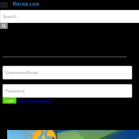
Mereja.com
×
Close
Sign in
Username/Email
Password
Login
Forgot your password?