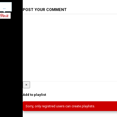
Pinterest
POST YOUR COMMENT
×
Add to playlist
Sorry, only registred users can create playlists.