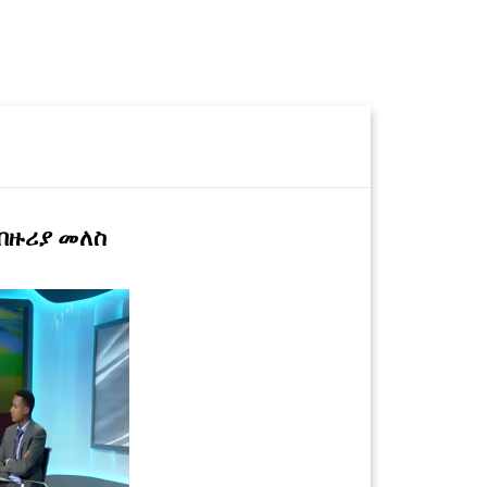
 በዙሪያ መለስ