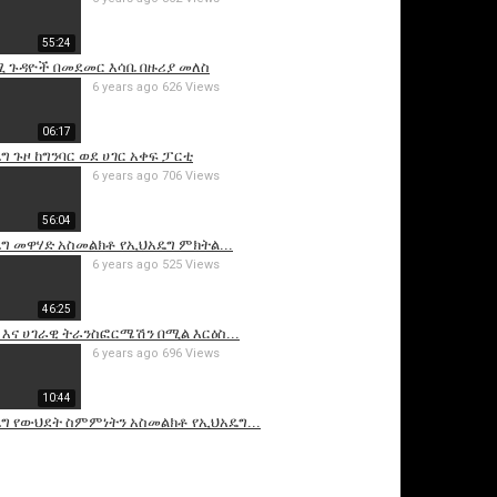
55:24
 ጉዳዮች በመደመር እሳቤ በዙሪያ መለስ
6 years ago
626 Views
06:17
ግ ጉዞ ከግንባር ወደ ሀገር አቀፍ ፓርቲ
6 years ago
706 Views
56:04
is video
ግ መዋሃድ አስመልክቶ የኢህአዴግ ምክትል...
6 years ago
525 Views
46:25
እና ሀገራዊ ትራንስፎርሜሽን በሚል እርዕስ...
6 years ago
696 Views
10:44
ግ የውህደት ስምምነትን አስመልክቶ የኢህአዴግ...