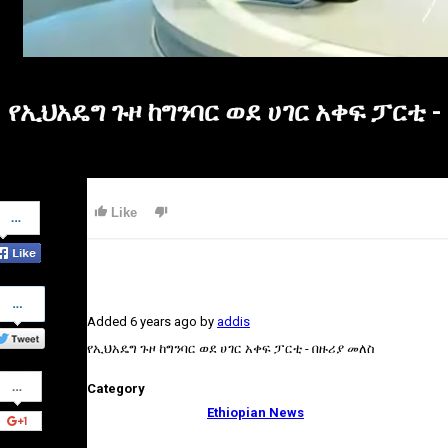
የኢህአዴግ ጉዞ ከግንባር ወደ ሀገር አቀፍ ፓርቲ 
Share
Like
on
Facebook
Share
on
Added
6 years ago
by
addis
Twitter
የኢህአዴግ ጉዞ ከግንባር ወደ ሀገር አቀፍ ፓርቲ - በዙሪያ መለስ
Share
Category
on
Google+
Ethiopian News