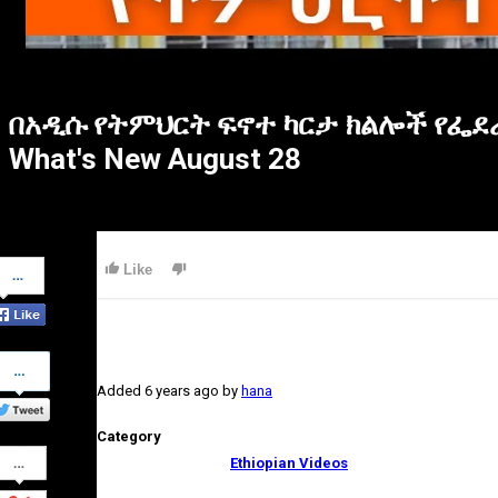
በአዲሱ የትምህርት ፍኖተ ካርታ ክልሎች የፌደራ
What's New August 28
Share
Like
on
Facebook
Share
on
Added
6 years ago
by
hana
Twitter
Category
Share
Ethiopian Videos
on
Google+