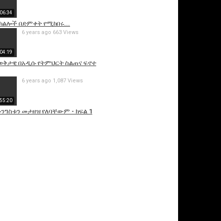
06:34
ክልሎች በድምቀት የሚከበሩ...
6 years ago
663 Views
:04:19
AT ወቅታዊ በአዲሱ የትምህርት ስልጠና ፍኖተ
6 years ago
1,087 Views
55:20
ንግስቱን መታዘዝ የለባቸውም - ክፍል 1