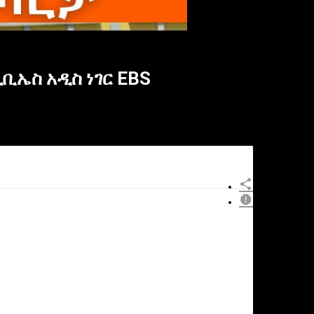
ቢኤስ አዲስ ነገር EBS