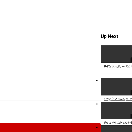
video
Specify
Reason
Up Next
Cancel
#etv ኢቲቪ መድረክ
Report th
ዝግጅት ለመጪው የት
#etv የፍርድ ሂደቶ