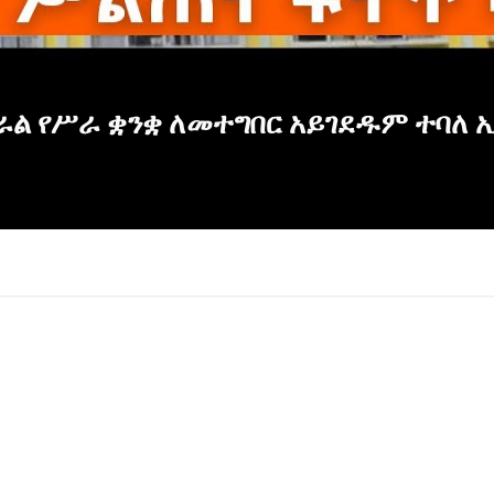
ል የሥራ ቋንቋ ለመተግበር አይገደዱም ተባለ ኢ
×
Report
this