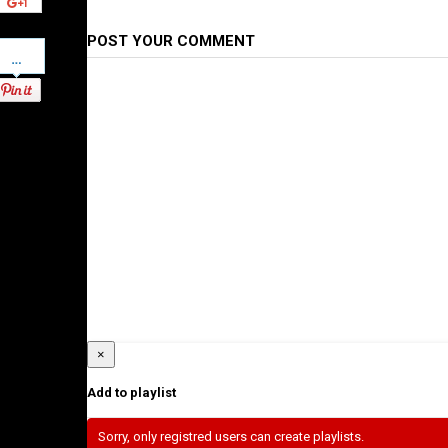
POST YOUR COMMENT
Pinterest
×
Add to playlist
Sorry, only registred users can create playlists.