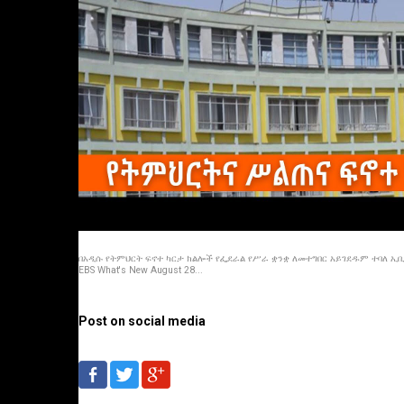
በአዲሱ የትምህርት ፍኖተ ካርታ ክልሎች የፌደራል የሥራ ቋንቋ ለመተግበር አይገደዱም ተባለ ኢቢ
EBS What's New August 28...
Post on social media