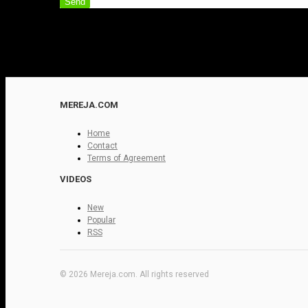
Send
MEREJA.COM
Home
Contact
Terms of Agreement
VIDEOS
New
Popular
RSS
© 2026 Mereja.com. All rights reserved