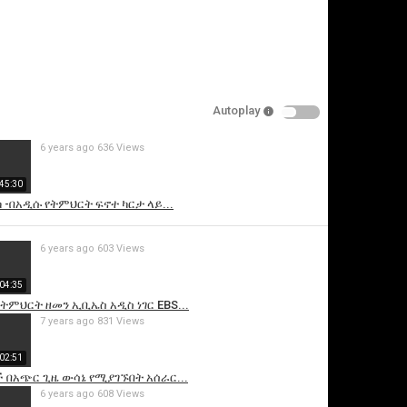
Autoplay
6 years ago
636 Views
45:30
 -በአዲሱ የትምህርት ፍኖተ ካርታ ላይ...
is video
6 years ago
603 Views
04:35
ምህርት ዘመን ኢቢኤስ አዲስ ነገር EBS...
7 years ago
831 Views
02:51
ች በአጭር ጊዜ ውሳኔ የሚያገኙበት አሰራር...
6 years ago
608 Views