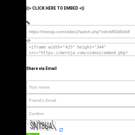
|||> CLICK HERE TO EMBED <|||
Share via Email