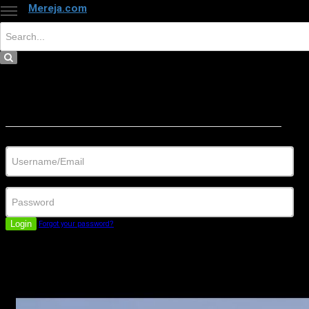
Mereja.com
×
Close
Sign in
Username/Email
Password
Login
Forgot your password?