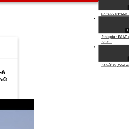
በአማራና በትግራይ 
1
Ethiopia - ES
ካርታ...
ክልሎች የፌደራል መ
ራል
ኤስ