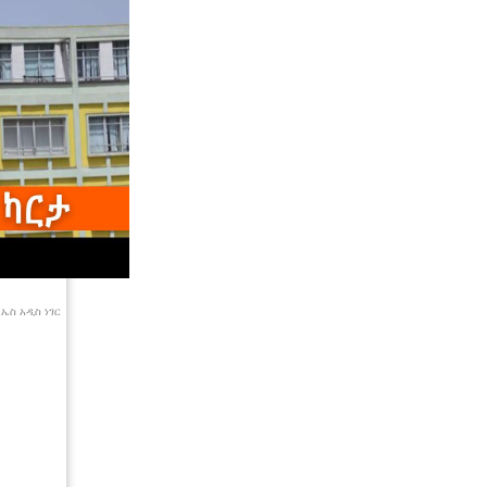
ኤስ አዲስ ነገር