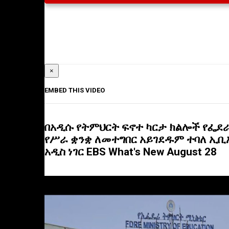
×
EMBED THIS VIDEO
በአዲሱ የትምህርት ፍኖተ ካርታ ክልሎች የፌደ
የሥራ ቋንቋ ለመተግበር አይገደዱም ተባለ ኢቢ
አዲስ ነገር EBS What's New August 28