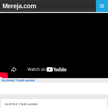
Mereja.com
የኢትዮጵያ ፖለቲካ አሰላለፍ
የኢትዮጵያ ፖለቲካ አሰላለፍ