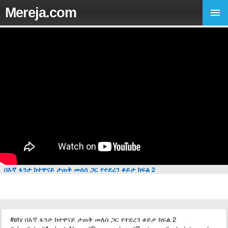
Mereja.com
በእኛ ፋንታ ከተዋናይ ታጠቅ መለሰ ጋር የተደረገ ቆይታ ክፍል 2
#etv በእኛ ፋንታ ከተዋናይ ታጠቅ መለሰ ጋር የተደረገ ቆይታ ክፍል 2