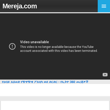
Mereja.com
የዐብይ አህመድ የዥዋዥዌ ፖለቲካ ወደ ድርድር - የኢትዮ 360 መረጃዎች