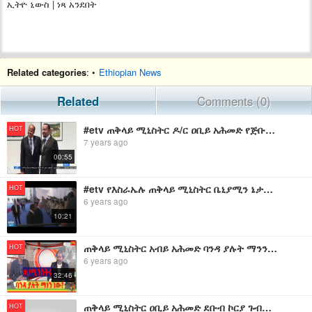
ኢትዮ ኒውስ | ነጻ አንደበት
Related categories
: •
Ethiopian News
Related
Comments (0)
#etv ጠቅላይ ሚኒስትር ዶ/ር ዐቢይ አሕመድ የጅቡቲ የውጭ ጉዳይና ዓለም አቀፍ ግንኙነት ሚኒስትር ማሕሙድ አሊ ዩሱፍን አነጋገሩ።
HOT
7 years ago
00:55
#etv የእስራኤሉ ጠቅላይ ሚኒስትር ቤኒያሚን ኔታኒያሁ ለጠቅላይ ሚኒስትር ዶ/ር ዐቢይ አሕመድ ያደረጉላቸው የክብር አቀባበል
HOT
6 years ago
10:21
ጠቅላይ ሚኒስትር አብይ አሕመድ ባንዳ ያሉት ማንን ነው?
HOT
6 years ago
32:46
ጠቅላይ ሚኒስትር ዐቢይ አሕመድ ደቡብ ኮርያ ጉብኝት /በፎቶ/
HOT