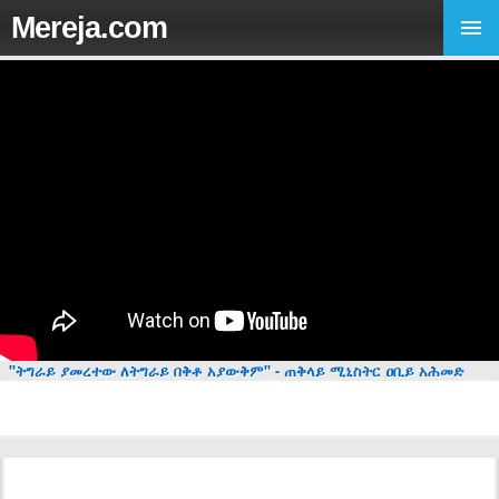
Mereja.com
"ትግራይ ያመረተው ለትግራይ በቅቶ አያውቅም" - ጠቅላይ ሚኒስትር ዐቢይ አሕመድ