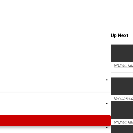
Specify
Reason
Up Next
Cancel
Report th
ኮሚሽነር አበረ
እነብርጋዲዬር
ኮሚሽነር አበረ