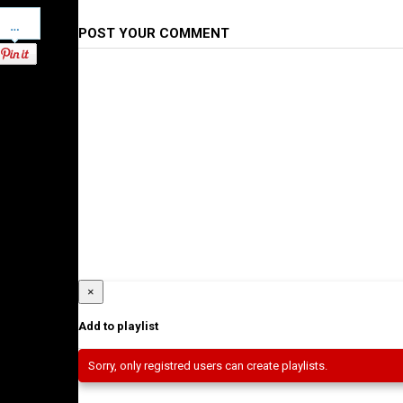
Pinterest
POST YOUR COMMENT
×
Add to playlist
Sorry, only registred users can create playlists.