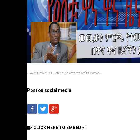
መጪውን ምርጫ የተመለከተ ጉዳይ በዋና ዋና ዜናችን ይዘናል፡፡...
Post on social media
|||> CLICK HERE TO EMBED <|||