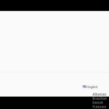
English
Albanian
Brazilian
Danish
Français