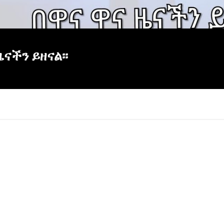
ችን ይዘናል፡፡
×
Report
this
video