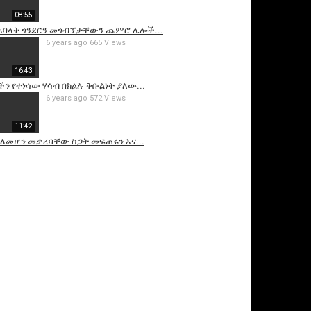
08:55
 አባላት ጎንደርን መጎብኘታቸውን ጨምሮ ሌሎች...
6 years ago
665 Views
16:43
ችን የተነሳው ሃሳብ በክልሉ ቅቡልነት ያለው...
6 years ago
572 Views
11:42
 ለመሆን መቃረባቸው ስጋት መፍጠሩን እና...