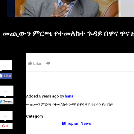
መጪውን ምርጫ የተመለከተ ጉዳይ በዋና ዋና ዜና
Share
Like
on
Facebook
Share
on
Added
6 years ago
by
hana
Twitter
መጪውን ምርጫ የተመለከተ ጉዳይ በዋና ዋና ዜናችን ይዘናል፡፡
Share
Category
on
Google+
Ethiopian News