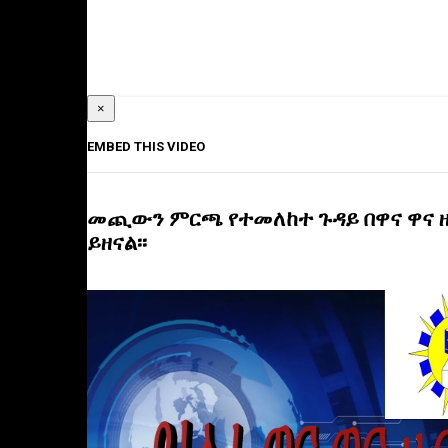
×
EMBED THIS VIDEO
መጪውን ምርጫ የተመለከተ ጉዳይ በዋና ዋና 
ይዘናል፡፡