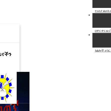
የሩስያ ልዑክ
በዋና ዋና ዜና
ክልሎች ሀገር
ዜናችን