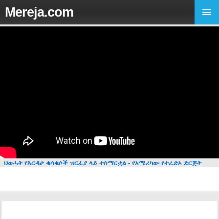
Mereja.com
ህወሓት የእርዳታ ቁሳቁሶች ዝርፊያ ላይ ተሰማርቷል - የአሜሪካው የተራድኦ ድርጅት