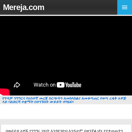
Mereja.com
የጥላቻ ንግግርና የሀሰተኛ መረጃ ስርጭትን ለመከላከልና ለመቆጣጠር የወጣ ረቂቅ አዋጅ
ላይ ባለድርሻ ተቋማት በተገኙበት ውይይት ተካሄደ፡፡
በዉይይቱ አዋጁ የንግግር ነጻነት እንዳይገድብ እንዲሁም በወንጀል ህጉ የተቀመጡትን