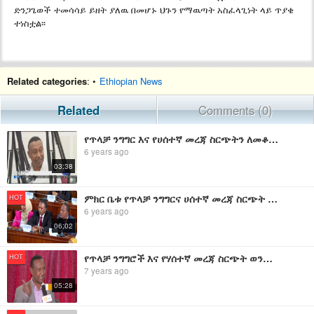
ድንጋጌወች ተመሳሳይ ይዘት ያለዉ በመሆኑ ህጉን የማዉጣት አስፈላጊነት ላይ ጥያቄ
ተነስቷል፡፡
Related categories
: •
Ethiopian News
Related
Comments (0)
የጥላቻ ንግግር እና የሀሰተኛ መረጃ ስርጭትን ለመቆጣጠር የወጣውን ረቂቅ አዋጅ ከመፅደቁ በፊት በጥንቃቄ ሊታይ እንደሚገባ ጋዜጠኞች አስገነዘቡ | EBC
6 years ago
03:38
ምክር ቤቱ የጥላቻ ንግግርና ሀሰተኛ መረጃ ስርጭት መከላከያና መቆጣጠሪያ ረቂቅ አዋጅ ላይ ያደረገው ውይይት
HOT
6 years ago
06:02
የጥላቻ ንግግሮች እና የሃሰተኛ መረጃ ስርጭት ወንጀል ረቂቅ አዋጅ ላይ ውይይት ተካሄደ
HOT
7 years ago
05:28