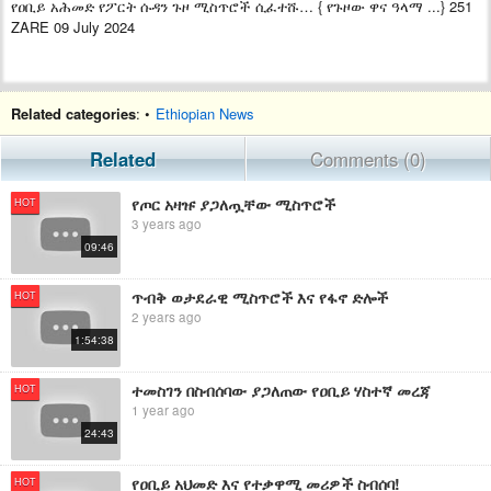
የዐቢይ አሕመድ የፖርት ሱዳን ጉዞ ሚስጥሮች ሲፈተሹ… { የጉዞው ዋና ዓላማ ...} 251
ZARE 09 July 2024
Related categories
: •
Ethiopian News
Related
Comments (0)
የጦር አዛዡ ያጋለጧቸው ሚስጥሮች
HOT
3 years ago
09:46
ጥብቅ ወታደራዊ ሚስጥሮች እና የፋኖ ድሎች
HOT
2 years ago
1:54:38
ተመስገን በስብሰባው ያጋለጠው የዐቢይ ሃስተኛ መረጃ
HOT
1 year ago
24:43
የዐቢይ አህመድ እና የተቃዋሚ መሪዎች ስብሰባ!
HOT