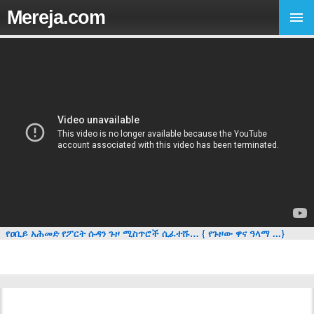
Mereja.com
የዐቢይ አሕመድ የፖርት ሱዳን ጉዞ ሚስጥሮች ሲፈተሹ… { የጉዞው ዋና ዓላማ ...}