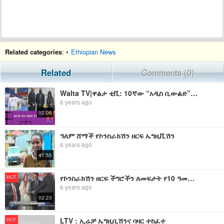
Related categories
: •
Ethiopian News
Related
Comments (0)
Walta TV|ዋልታ ቲቪ: 10ኛው “አዲስ ቢውልድ” አውደርዕይ ተጀመረ
6 years ago
02:06
ዓለም ሸማች የኮንስራክሽን ዘርፍ ኤግዚቪሽን
6 years ago
41:55
የኮንስራክሽን ዘርፍ ችግሮችን ለመፍታት የ10 ዓመት ፍኖተ ካርታ እየተዘጋጀ ነው | EBC
HOT
6 years ago
02:23
LTV : ኢሬቻ ኤግዚቢሽንና ባዛር ተከፈተ
HOT