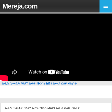
Mereja.com
አዲስ ቢውልድ ዓለም አቀፍ የኮንስራክሽን አውደ ርዕይ ተከፈተ
አዲስ ቢውልድ ዓለም አቀፍ የኮንስራክሽን አውደ ርዕይ ተከፈተ