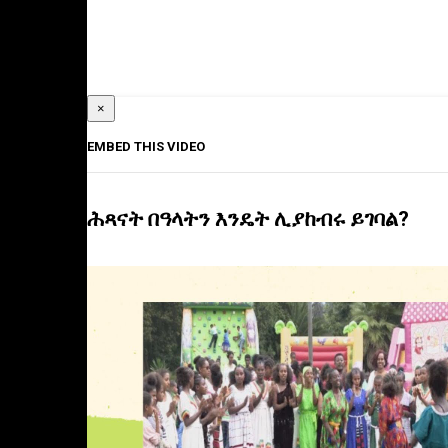
×
EMBED THIS VIDEO
ሕጻናት በዓላትን እንዴት ሊያከብሩ ይገባል?