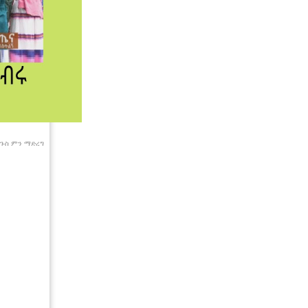
ድጉስ ምን ማድረግ