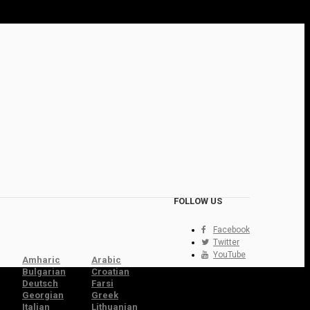
FOLLOW US
Facebook
Twitter
YouTube
Amharic
Arabic
Bulgarian
Croatian
Deutsch
Farsi
Georgian
Greek
Italian
Lithuanian