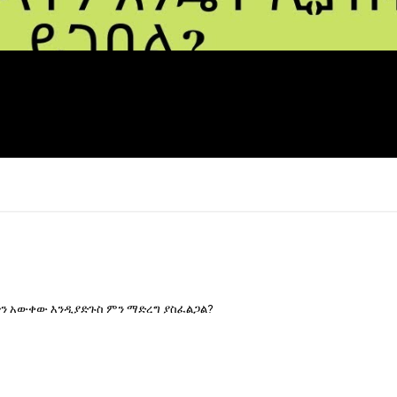
ነትን አውቀው እንዲያድጉስ ምን ማድረግ ያስፈልጋል?
×
Report
this
video