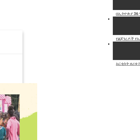
በኢትዮጵያ 36 
የልጃገረዶች የአ
አርቲስት ዘሪቱ 