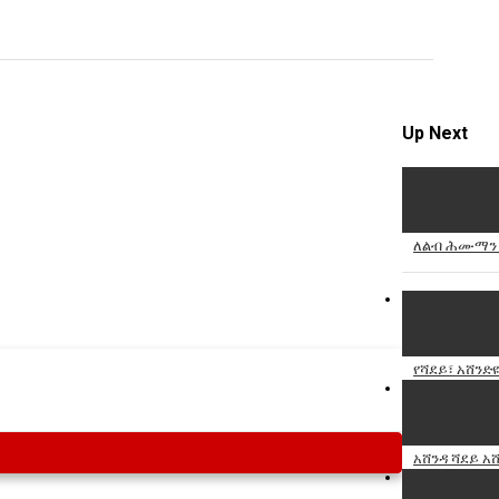
Specify
Reason
Up Next
Cancel
Report th
ለልብ ሕሙማን ሕ
የሻደይ፣ አሸንድ
አሸንዳ ሻደይ አሸ