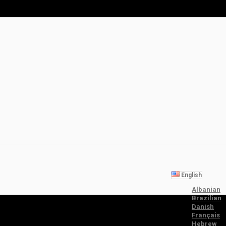
English
Albanian
Brazilian
Danish
Français
Hebrew