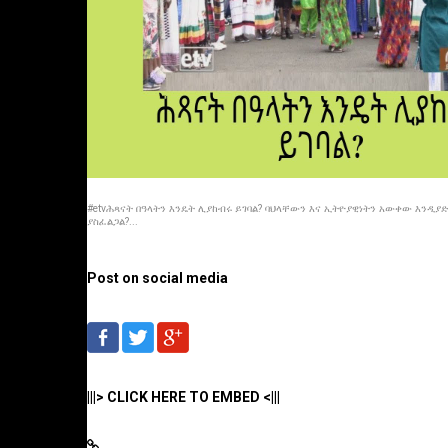
#etvሕጻናት በዓላትን እንዴት ሊያከብሩ ይገባል? ባህላቸውን እና ኢትዮያዊነትን አውቀው እንዲያ
ያስፈልጋል?...
Post on social media
|||> CLICK HERE TO EMBED <|||