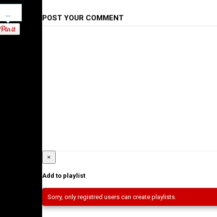
Pinterest
POST YOUR COMMENT
×
Add to playlist
Sorry, only registred users can create playlists.