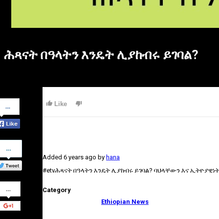
ሕጻናት በዓላትን እንዴት ሊያከብሩ ይገባል?
Share
Like
on
Facebook
Share
on
Added
6 years ago
by
hana
Twitter
#etvሕጻናት በዓላትን እንዴት ሊያከብሩ ይገባል? ባህላቸውን እና ኢትዮያዊ
Share
Category
on
Google+
Ethiopian News