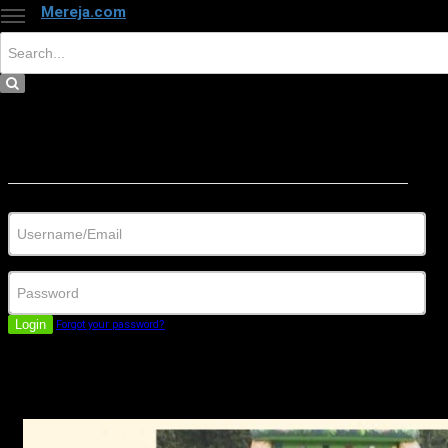
Mereja.com
×
Close
Sign in
Username/Email
Password
Login
Forgot your password?