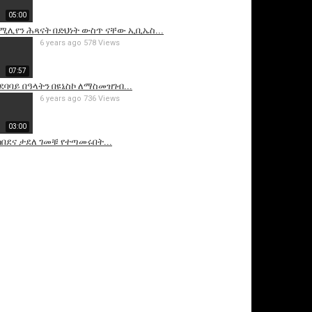
05:00
ሚሊየን ሕጻናት በድህነት ውስጥ ናቸው ኢቢኤስ...
6 years ago
578 Views
07:57
ደባባይ በዓላትን በዩኔስኮ ለማስመዝገብ...
6 years ago
736 Views
03:00
ከበደና ታደለ ገመቹ የተጣመሩበት...