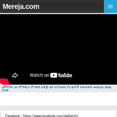
Mereja.com
በምርጫ ስነ ምግባርና ምዝገባ አዋጅ ላይ የፖለቲካ ፓርቲዎች የውይይት መድረክ- ክፍል
አንድ
Facebook : https://www.facebook.com/waltainfo/