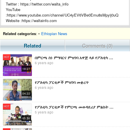
Twitter : https://twitter.com/walta_info
YouTube
:https://www.youtube.com/channel/UC4yEV6VBe0Emu8sMpyij0uQ
Website :https://waltainfo.com
#WaltaTV
Related categories
: •
Ethiopian News
Related
Comments (0)
በምርጫ ስነ ምግባርና ምዝገባ አዋጅ ላይ የፖለቲካ ፓርቲዎች የውይይት መድረክ ክፍል ሁለት
HOT
6 years ago
18:27
የፖለቲካ ፓርቲዎች ምዝገባ መቋረጥ
6 years ago
04:32
የፖለቲካ ፓርቲዎች የምርጫ መወዳደሪያ ምልክት መረጣና የእጩዎች ምዝገባ በተያዘለት የጊዜ ሰሌዳ ተከናውኗል - ብሔራዊ ምርጫ ቦርድ |
HOT
5 years ago
05:56