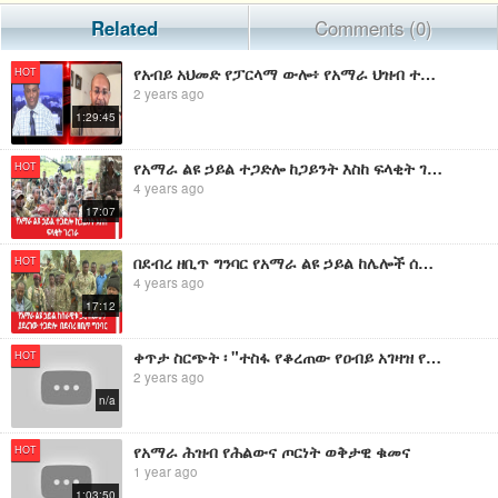
Related
Comments (0)
የአብይ አህመድ የፓርላማ ውሎ፥ የአማራ ህዝብ ተጋድሎ፥
HOT
2 years ago
1:29:45
የአማራ ልዩ ኃይል ተጋድሎ ከጋይንት እስከ ፍላቂት ገረገራ
HOT
4 years ago
17:07
በደብረ ዘቢጥ ግንባር የአማራ ልዩ ኃይል ከሌሎች ሰራዊቶች ጋር ያደረገው ተጋድሎ
HOT
4 years ago
17:12
ቀጥታ ስርጭት ፡ "ተስፋ የቆረጠው የዐብይ አገዛዝ የነፃ እርምጃ እና የአማራ ህዝብ ተጋድሎ" የኢትዮ 360 መረጃዎች
HOT
2 years ago
n/a
የአማራ ሕዝብ የሕልውና ጦርነት ወቅታዊ ቁመና
HOT
1 year ago
1:03:50