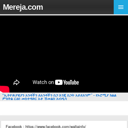
Mereja.com
“ኢትዮጵያዊያን አንዳችን ለአንዳችን ስጋ እንጂ ስጋት አይደለንም” - የኦሮሚያ ክልል
ምክትል ርዕሰ መስተዳድር አቶ ሽመልስ አብዲሳ
Facebook : https://www.facebook.com/waltainfo/