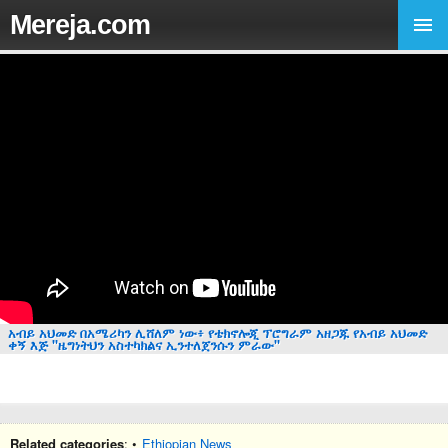
Mereja.com
አብይ አህመድ በአሜሪካን ሊሸለም ነው፥ የቴክኖሎጂ ፕሮግራም አዘጋጁ የአብይ አህመድ
ቀኝ እጅ ''ዜግነትህን አስተካክልና ኢንተለጀንሱን ምራው''
Related categories
: •
Ethiopian News