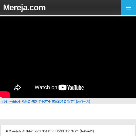
Mereja.com
ዜና መፅሔት ባሕር ዳር፡ ጥቅምት 05/2012 ዓ/ም (አብመድ)
ዜና መፅሔት ባሕር ዳር፡ ጥቅምት 05/2012 ዓ/ም (አብመድ)