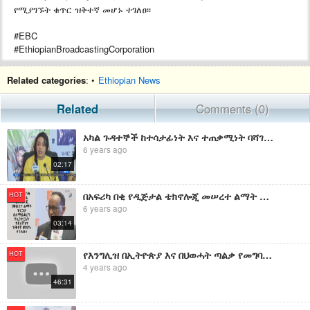
የሚያገኙት ቁጥር ዝቅተኛ መሆኑ ተገለፀ፡፡
#EBC
#EthiopianBroadcastingCorporation
Related categories
: •
Ethiopian News
Related
Comments (0)
አካል ጉዳተኞች ከተሳታፊነት እና ተጠቃሚነት ባሻገር የመሪነት ሚና ሊጫወቱ እንደሚገባ ተገለፀ።|etv
6 years ago
02:17
በአፍሪካ በቂ የዲጅታል ቴክኖሎጂ መሠረተ ልማት ዝርጋታ ስለማይደረግ የኢንተርኔት ተደራሽነቱ ዝቅተኛ መሆኑ ተገለፀ፡፡ | EBC
HOT
6 years ago
03:14
የእንግሊዝ በኢትዮጵያ እና በህወሓት ጣልቃ የመግባት ዕቅድ | የኢትዮጵያ ጠላቶች መቀበል ያቃታቸው ሃቅ | ማዕቀቡ የሚያስቀጣቸው የአሜሪካ ባለስልጣናት
HOT
4 years ago
46:31