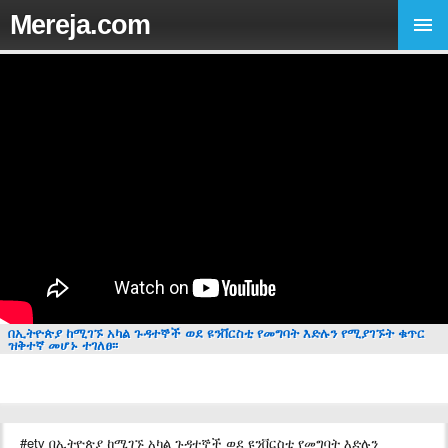
Mereja.com
በኢትዮጵያ ከሚገኙ አካል ጉዳተኞች ወደ ዩንቨርስቲ የመግባት እድሉን የሚያገኙት ቁጥር
ዝቅተኛ መሆኑ ተገለፀ፡፡
#etv በኢትዮጵያ ከሚገኙ አካል ጉዳተኞች ወደ ዩንቨርስቲ የመግባት እድሉን