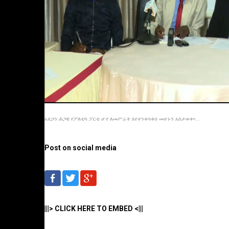
አዴኃን ሕጋዊ የፖለቲካ ፓርቲ ሆኖ ለመሥራት እየተንቀሳቀሰ መሆኑን አስታወቀ፡፡...
Post on social media
|||> CLICK HERE TO EMBED <|||