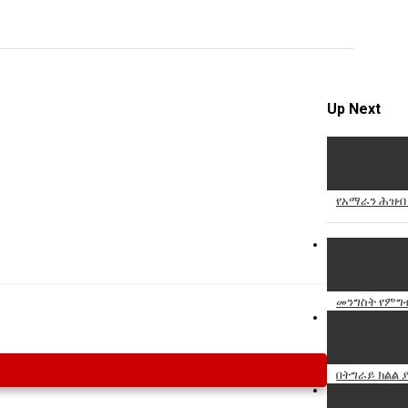
Specify
Reason
Up Next
Cancel
Report th
የአማራን ሕዝብ 
መንግስት የምግብ
በትግራይ ክልል 