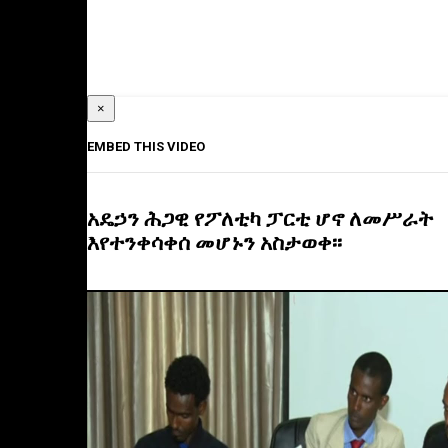
×
EMBED THIS VIDEO
አዴኃን ሕጋዊ የፖለቲካ ፓርቲ ሆኖ ለመሥራት
እየተንቀሳቀሰ መሆኑን አስታወቀ፡፡