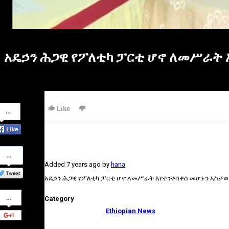
አዴኃን ሕጋዊ የፖለቲካ ፓርቲ ሆኖ ለመሥራት 
Share
Like
on
Facebook
Share
on
Added
7 years ago
by
hana
Twitter
አዴኃን ሕጋዊ የፖለቲካ ፓርቲ ሆኖ ለመሥራት እየተንቀሳቀሰ መሆኑን አስታወቀ
Share
Category
on
Google+
Ethiopian News