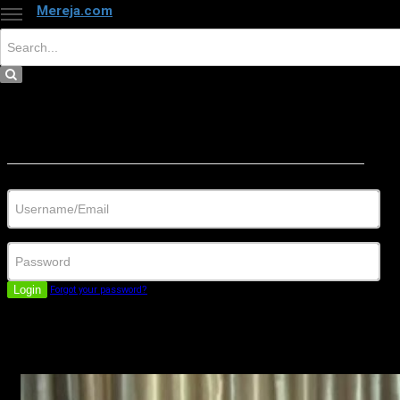
Mereja.com
×
Close
Sign in
Username/Email
Password
Login
Forgot your password?