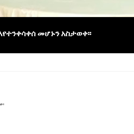
እየተንቀሳቀሰ መሆኑን አስታወቀ፡፡
፡፡
×
Report
this
video