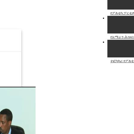
የፖለቲካ ፓርቲዎ
የአማራን ሕዝብ 
ተፎካካሪ የፖለቲ