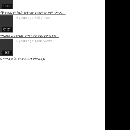
18:07
ች የጋራ ም/ቤት በቅርቡ የፀደቀው የምርጫና...
6 years ago
605 Views
01:21
ማዕከል አድርገው የሚንቀሳቀሱ የፖለቲካ...
6 years ago
1,084 Views
10:31
ካ ፓርቲዎች የፀደቀውን የፖለቲካ...