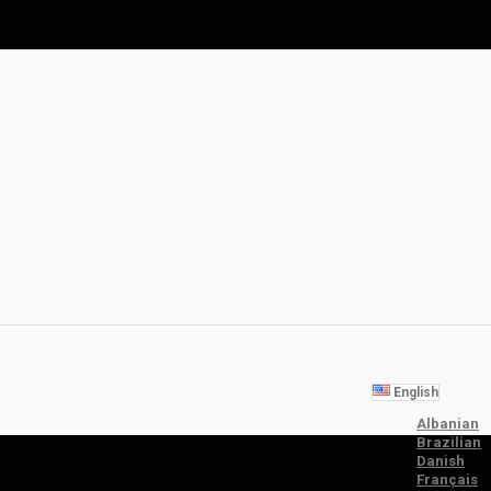
English
Albanian
Brazilian
Danish
Français