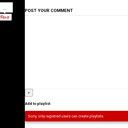
Pinterest
POST YOUR COMMENT
×
Add to playlist
Sorry, only registred users can create playlists.