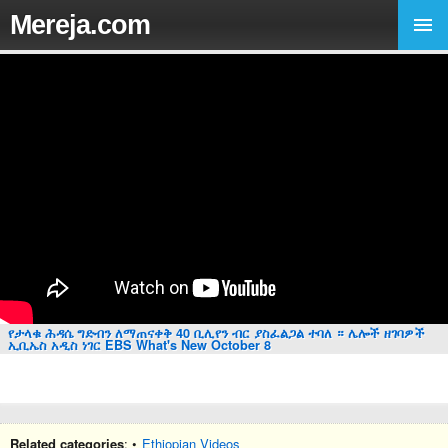
Mereja.com
የታላቁ ሕዳሴ ግድብን ለማጠናቀቅ 40 ቢሊየን ብር ያስፈልጋል ተባለ ። ሌሎች ዘገባዎች
ኢቢኤስ አዲስ ነገር EBS What's New October 8
Related categories
: •
Ethiopian Videos