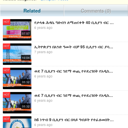
Related
Comments (0)
የታላቁ ሕዳሴ ግድብን ለማጠናቀቅ 40 ቢሊየን ብር ያስፈልጋል ተባለ ። ሌሎች ዘገባዎች ኢቢኤስ አዲስ ነገር EBS What's New October 8
HOT
6 years ago
07:57
ኢትዮጵያን በአንድ ዓመት ብቻ 95 ቢሊየን ብር ያሳጣት የሀይል መቆራረጥ ችግርና ሌሎች ዘገባዎች ኢቢኤስ አዲስ ነገር EBS What's New June 19
HOT
7 years ago
10:04
ወደ 7 ቢሊየን ብር ገደማ ወጪ የተደረገበት የአዲስ አበባ አዲስ ፕሮጀክቶች ኢቢኤስ አዲስ ነገር EBS What's New October 16
HOT
6 years ago
05:32
ወደ 7 ቢሊየን ብር ገደማ ወጪ የተደረገበት የአዲስ አበባ አዲስ ፕሮጀክቶች ኢቢኤስ አዲስ ነገር EBS What's New October 16
HOT
6 years ago
05:32
ከ6 ነጥብ 9 ቢሊየን ብር በላይ ግብይት የተፈፀመበት የታክስ ስወራ ወንጀል ኢቢኤስ አዲስ ነገር EBS What's New October 18
HOT
6 years ago