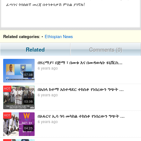
ፈጣንና ትክክለኛ መረጃ በተንቀሳቃሽ ምስል ያገኛሉ!
Related categories
: •
Ethiopian News
Related
Comments (0)
በሃረማያ፣ በጅማ ፣ በመቱ እና በመዳወላቡ ዩኒቨርስቲዎች ወደ ሰላማዊ የመማር ማስተማር ስርዓት ለመመለስ እየተሰራ መሆኑን የዩኒቨርስቲዎቹ ፕሬዘዳንቶች ገለፁ
6 years ago
07:08
በአሰላ ከተማ አስተዳደር ተከስቶ የነበረውን ግጭት ለመፍታት የዕርቅ ስነ-ስርዓት ተካሄደ፡፡
HOT
6 years ago
03:06
በአፋርና ኢሳ ጎሳ መካከል ተከስቶ የነበረውን ግጭት ለመፍታት የሚያስችል የሰላም ኮንፈረንስ ተካሄደ
HOT
6 years ago
04:25