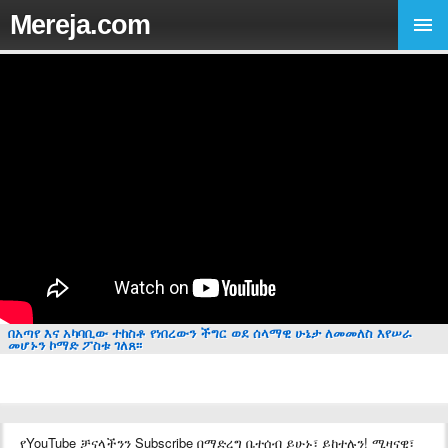
Mereja.com
በአጣየ እና አካባቢው ተከስቶ የነበረውን ችግር ወደ ሰላማዊ ሁኔታ ለመመለስ እየሠራ
መሆኑን ኮማድ ፖስቱ ገለጸ፡፡
የYouTube ቻናላችንን Subscribe በማድረግ ቤተሰብ ይሁኑ፣ ይከተሉን! ሚዛናዊ፣