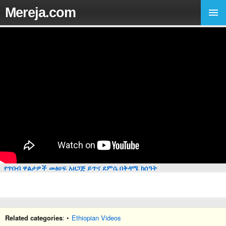
Mereja.com
የጥበብ ዋልታዎች መፅሀፍ አዘጋጅ ይጥና ደምሴ በቅዳሜ ከሰዓት
Related categories
: •
Ethiopian Videos