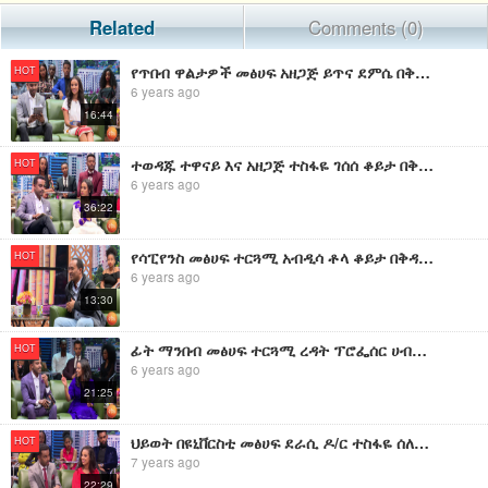
Related
Comments (0)
የጥበብ ዋልታዎች መፅሀፍ አዘጋጅ ይጥና ደምሴ በቅዳሜ ከሰዓት
HOT
6 years ago
16:44
ተወዳጁ ተዋናይ እና አዘጋጅ ተስፋዬ ገሰሰ ቆይታ በቅዳሜ ከሰዓት/Kidamen Keseat With Tesfaye Gesese
HOT
6 years ago
36:22
የሳፒየንስ መፅሀፍ ተርጓሚ አብዲሳ ቶላ ቆይታ በቅዳሜ ከሰዓት
HOT
6 years ago
13:30
ፊት ማንበብ መፅሀፍ ተርጓሚ ረዳት ፕሮፌሰር ሀብታሙ አየለ በቅዳሜ ከሰዓት
HOT
6 years ago
21:25
ህይወት በዩኒቨርስቲ መፅሀፍ ደራሲ ዶ/ር ተስፋዬ ሰለሞን በቅዳሜ ከሰዓት
HOT
7 years ago
22:29