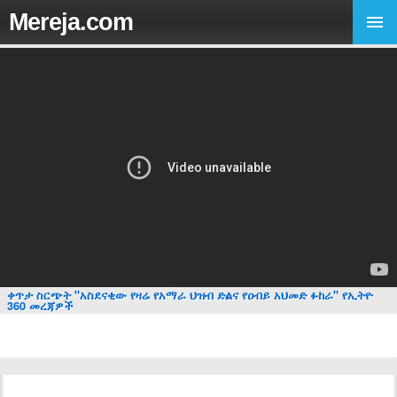
Mereja.com
ቀጥታ ስርጭት "አስደናቂው የዛሬ የአማራ ህዝብ ድልና የዐብይ አህመድ ፉከራ" የኢትዮ
360 መረጃዎች