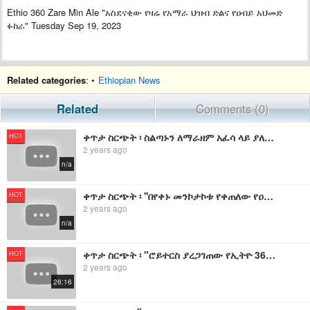
Ethio 360 Zare Min Ale "አስደናቂው የዛሬ የአማራ ህዝብ ድልና የዐብይ አህመድ
ፉከራ" Tuesday Sep 19, 2023
Related categories
: •
Ethiopian News
Related
Comments (0)
ቀጥታ ስርጭት ፡ ስልጣኑን ለማራዘም አፈሳ ላይ ያለው የዐብይ አህመድ አገዛዝና ለድል የተቃረበው የአማራ ሕዝብ ትግል ፡ የኢትዮ 360 መረጃዎች
HOT
2 years ago
n/a
ቀጥታ ስርጭት ፡ ''በየቀኑ መንኮታኮቱ የቀጠለው የዐብይ አህመድ አገዛዝ እና ድል የሰመረለት የአማራ ህዝብ ትግል! ፡ የኢትዮ 360 መረጃዎች
HOT
2 years ago
n/a
ቀጥታ ስርጭት ፡ "ሮይተርስ ያረጋገጠው የኢትዮ 360 መረጃ እና የዐብይ አህመድ አዲስ ኦፕሬሽን " ፡ የኢትዮ 360 መረጃዎች እና ትንታኔ
HOT
2 years ago
26:16