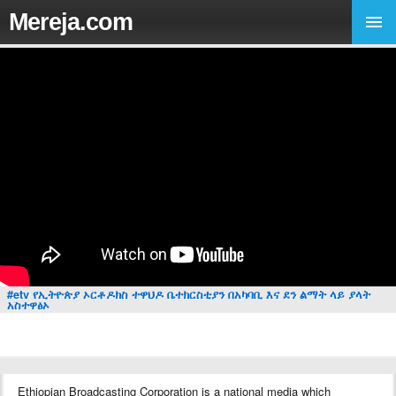
Mereja.com
#etv የኢትዮጵያ ኦርቶዶክስ ተዋህዶ ቤተክርስቲያን በአካባቢ እና ደን ልማት ላይ ያላት
አስተዋፅኦ
Ethiopian Broadcasting Corporation is a national media which