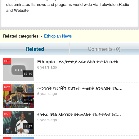
disseminates its news and programs world wide via Television,Radio
and Website
Related categories
: •
Ethiopian News
Related
Comments (0)
Ethiopia - የኢትዮጵያ ኦርቶዶክስ ተዋህዶ ቤተክርስቲያን ወቅታዊ መግለጫ August 30, 2019
HOT
6 years ago
53:19
መንግስት የዜጎችን ደህንነት መጠበቅ እንዳለበት የኢትዮጵያ ኦርቶዶክስ ተዋህዶ ቤተክርስቲያን ቅዱስ ሲኖዶስ አሳሰበ | EBC
HOT
6 years ago
03:21
የከተራ በዓል አከባበርን በተመለከተ የኢትዮጵያ ኦርቶዶክስ ተዋህዶ ቤተክርስቲያን ሰባኪ ወንጌል መምህር ዘላለም ወንድሙ ማብራሪያ
HOT
5 years ago
11:27