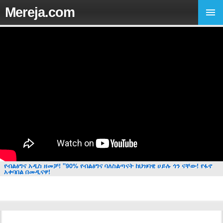
Mereja.com
የብልፅግና አዲስ ዘመቻ! "90% የብልፅግና ባለስልጣናት ከህዝባዊ ሀይሉ ጎን ናቸው! የፋኖ
አቀባበል በመዲናዋ!