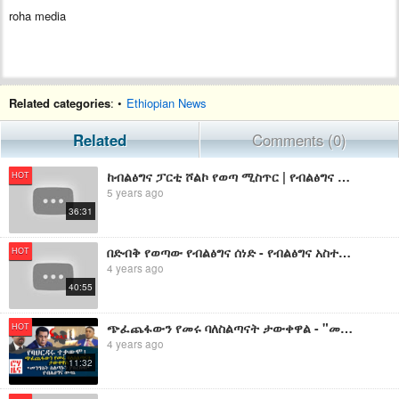
roha media
Related categories
: •
Ethiopian News
Related
Comments (0)
ከብልፅግና ፓርቲ ሾልኮ የወጣ ሚስጥር | የብልፅግና ከፍተኛ ባለስልጣናት ውዝግብ
HOT
5 years ago
36:31
በድብቅ የወጣው የብልፅግና ሰነድ - የብልፅግና አስተሳሰብ አሁንም ከህወሃት ያልፀዳ ነው
HOT
4 years ago
40:55
ጭፈጨፋውን የመሩ ባለስልጣናት ታውቀዋል - "መንግስት ስልጣኑን ያስረክብ" የብልፅግና ውሳኔ
HOT
4 years ago
11:32