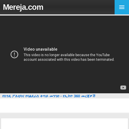
Mereja.com
የስንዴ ፖለቲካና የባልደራስ ቀጣይ መንገድ - የኢትዮ 360 መረጃዎች