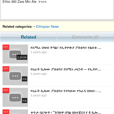
Ethio 360 Zare Min Ale ትንታኔ
Related categories
: •
Ethiopian News
Related
Comments (0)
የአማራ ህዝብ ትግል፣ የኢትዮጵያ ፖለቲካና የልደቱ አያሌው መንገድ ! የኢትዮ 360 መረጃዎች
HOT
3 years ago
2:34:04
የአራት ኪሎው ፖለቲካና የሰሜኑ ጦርነት -- የኢትዮ 360 መረጃዎች
HOT
3 years ago
n/a
የአራት ኪሎው ፖለቲካና የተካደው የጉራጌ ህዝብ - የኢትዮ 360 መረጃዎች
HOT
3 years ago
n/a
ቀጥታ ስርጭት ፡ "ከዓድዋ በዓል በስተጀርባ የ 4 ኪሎ ፖለቲካና የጦር ሜዳ ክስረት የገጠመው ብርሃኑ ጁላ" የኢትዮ 360 መረጃዎች
HOT