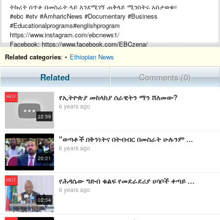
ትኩረት ሰጥቶ በመስራት ላይ እንደሚገኝ ጠቅላይ ሚንስትሩ አስታወቁ፡፡
#ebc #etv #AmharicNews #Documentary #Business
#Educationalprograms#englishprogram
https://www.instagram.com/ebcnews1/
Facebook: https://www.facebook.com/EBCzena/
About us: https://www.ebc.et
Related categories
: •
Ethiopian News
Related
Comments (0)
#EBC
#EthiopianBroadcastingCorporation
የኢትዮጵያ መከላከያ ሰራዊትን ማን ሸለመው?
HOT
6 years ago
22:59
"ወጣቶች በቅንነትና በትብብር በመስራት ሁሉንም ተጠቃሚ የምታደርግ የበለጸገች ሃገር ለመገንባት ጊዜያቸውን ጉልበታቸውንና ዕውቀታቸውን ሊጠቀሙበት ይገባል።"
6 years ago
20:21
የሕዳሴው ግድብ ቁልፍ የመደራደሪያ ሀሳቦች ቀጣይ ውይይቶችን እንደሚጠይቁ የውኃ መስኖና ኢነርጂ ሚንስትሩ አስታወቁ፡፡
HOT
6 years ago
02:54