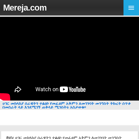
Mereja.com
ሀገር መከላከያ ሰራዊትን ተልዕኮ የመፈፀም አቅምን ለመገንባት መንግስት ትኩረት ሰጥቶ
በመስራት ላይ እንደሚገኝ ጠቅላይ ሚንስትሩ አስታወቁ፡፡
#etv ሀገር መከላከያ ሰራዊትን ተልዕኮ የመፈፀም አቅምን ለመገንባት መንግስት