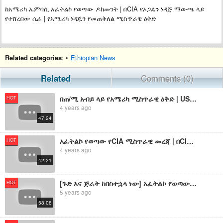
ከአሜሪካ ኤምባሲ አፈትልኮ የወጣው ዶክመንት | በCIA የኦጋዴን ነዳጅ ማውጫ ላይ
የተሸረበው ሴራ | የአሜሪካ ነዳጁን የመጠቅለል ሚስጥራዊ ዕቅድ
Related categories
: •
Ethiopian News
Related
Comments (0)
በጠ/ሚ አብይ ላይ የአሜሪካ ሚስጥራዊ ዕቅድ | USAID ኢትዮጵያ ውስጥ እየሰራው ያለውን አደገኛ ሴራ ያጋለጠው አፈትልኮ የወጣው ዶክመንት
HOT
4 years ago
47:24
አፈትልኮ የወጣው የCIA ሚስጥራዊ መረጃ | በCIA ኢትዮጵያ ላይ የተፈፀሙ 5 አደገኛ ሴራዎች በቪዲዮ ማስረጃ ተጋለጡ
HOT
4 years ago
42:21
[ጉድ እና ጅራት ከበስተኋላ ነው] አፈትልኮ የወጣው የዶ/ር ብርሃኑ ነጋ 122ሺ ካሬ የሪልስቴት ዶክመንት ምስጢር የመሬት ወረራው አካል ?
HOT
5 years ago
58:08