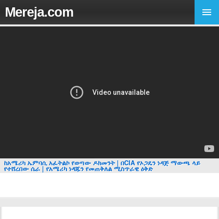
Mereja.com
ከአሜሪካ ኤምባሲ አፈትልኮ የወጣው ዶክመንት | በCIA የኦጋዴን ነዳጅ ማውጫ ላይ
የተሸረበው ሴራ | የአሜሪካ ነዳጁን የመጠቅለል ሚስጥራዊ ዕቅድ