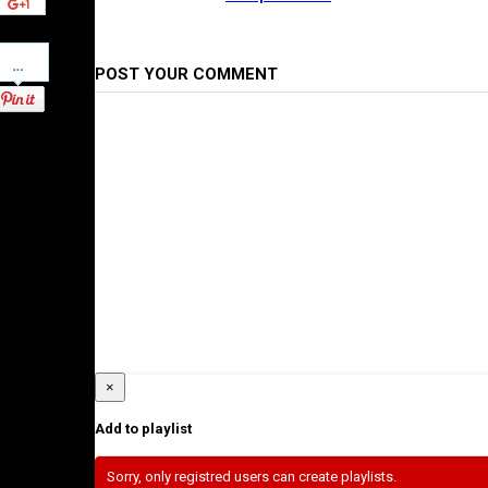
Pinterest
POST YOUR COMMENT
×
Add to playlist
Sorry, only registred users can create playlists.