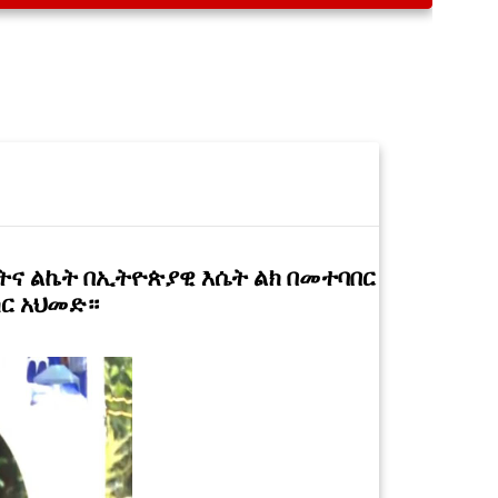
ና ልኬት በኢትዮጵያዊ እሴት ልክ በመተባበር
ክር አህመድ።