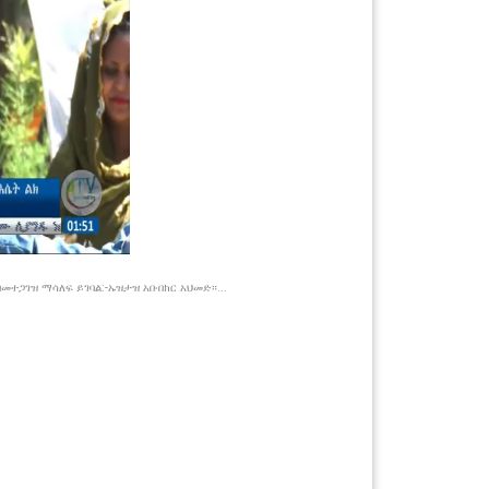
ተጋገዝ ማሳለፍ ይገባል:-ኡዝታዝ አቡበክር አህመድ።...