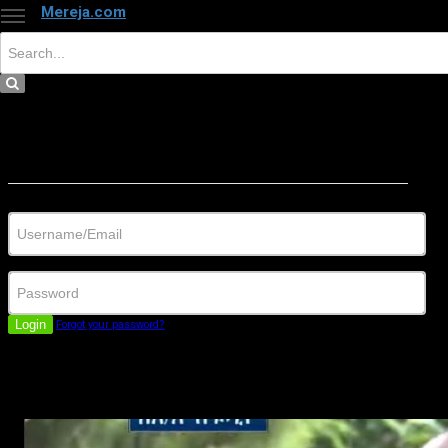
Mereja.com
×
Close
Sign in
Username/Email
Password
Login
Forgot your password?