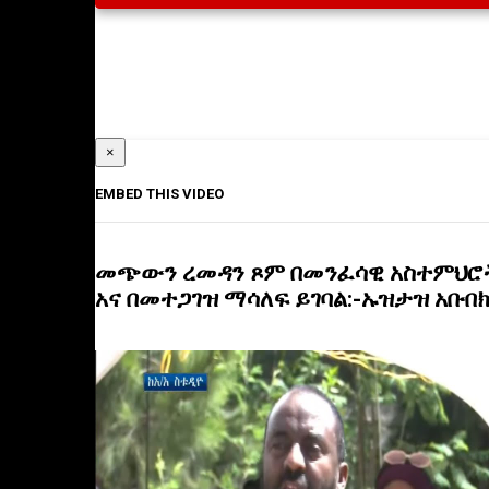
×
EMBED THIS VIDEO
መጭውን ረመዳን ጾም በመንፈሳዊ አስተምህሮት
አና በመተጋገዝ ማሳለፍ ይገባል:-ኡዝታዝ አቡበ