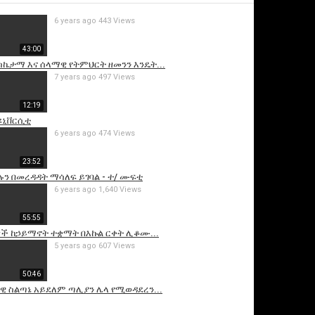
6 years ago
443 Views
43:00
- ስኬታማ እና ሰላማዊ የትምህርት ዘመንን እንዴት...
7 years ago
497 Views
12:19
ዩኒቨርሲቲ
6 years ago
474 Views
23:52
is video
ዓሉን በመረዳዳት ማሳለፍ ይገባል - ተ/ ሙፍቲ
6 years ago
1,640 Views
55:55
ች ከኃይማኖት ተቋማት በእኩል ርቀት ሊቆሙ...
5 years ago
607 Views
50:46
ዊ ስልጣኔ አይደለም ጣሊያን ሌላ የሚወዳደረን...