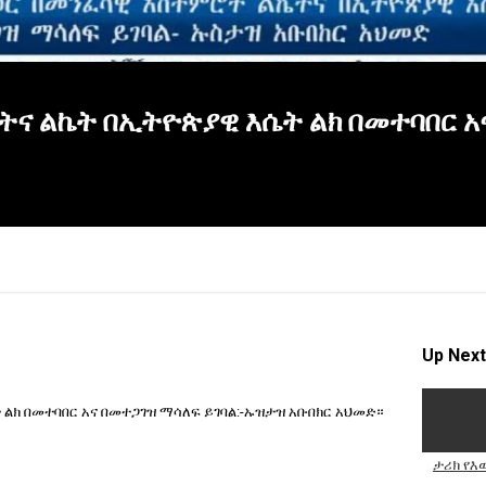
 ልኬት በኢትዮጵያዊ እሴት ልክ በመተባበር አና
Up Next
ክ በመተባበር አና በመተጋገዝ ማሳለፍ ይገባል:-ኡዝታዝ አቡበክር አህመድ።
×
ታሪክ የእው
Report
this