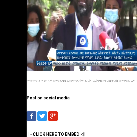
መጭውን ረመዳን ጾም በመንፈሳዊ አስተምህሮትና ልኬት በኢትዮጵያዊ እሴት ልክ በመተባበር አና በመ
Post on social media
|||> CLICK HERE TO EMBED <|||