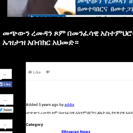
መጭውን ረመዳን ጾም በመንፈሳዊ አስተምህሮትና
ኡዝታዝ አቡበክር አህመድ።
Share
Like
on
Facebook
Share
on
Added
5 years ago
by
addis
Twitter
መጭውን ረመዳን ጾም በመንፈሳዊ አስተምህሮትና ልኬት በኢትዮጵያዊ እሴት ል
Share
Category
on
Google+
Ethiopian News