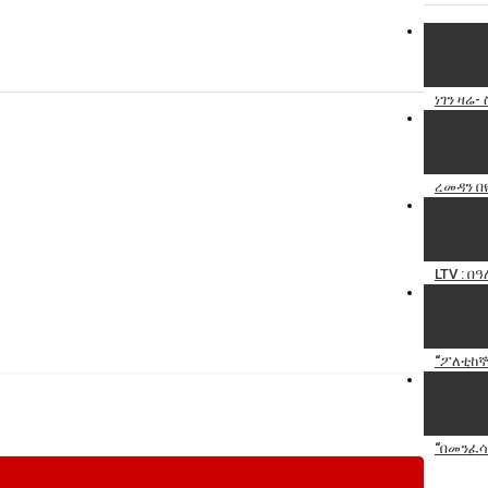
video
Specify
Reason
ነገን ዛሬ
ረመዳን በ
Cancel
Report th
LTV : በ
“ፖለቲከኞ
“በመንፈሳ