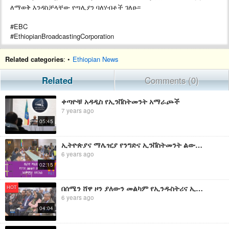
ለማወቅ እንዳስቻላቸው የጣሊያን ባለሃብቶች ገለፁ፡፡
#EBC
#EthiopianBroadcastingCorporation
Related categories
: •
Ethiopian News
Related
Comments (0)
ቀጣዮቹ አዳዲስ የኢንቨስትመንት አማራጮች
7 years ago
05:45
ኢትዮጵያና ማሌዢያ የንግድና ኢንቨስትመንት ልውውጥን ለማጎልበት ተስማሙ
6 years ago
02:15
በሰሜን ሸዋ ዞን ያለውን መልካም የኢንዱስትሪና ኢንቨስትመንት አማራጮችን በመጠቀም የአካባቢውን ህብረተሰብ ተጠቃሚ ለማድረግ ምቹ አማራጮች እንዳሉ ተጠቆመ|etv
HOT
6 years ago
04:04