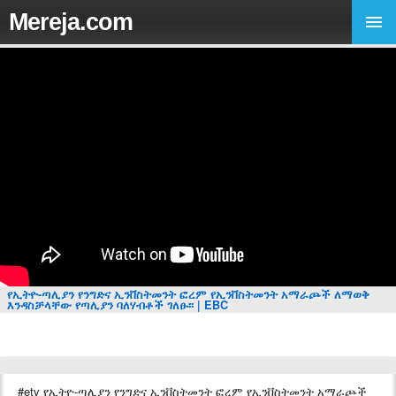
Mereja.com
የኢትዮ-ጣሊያን የንግድና ኢንቨስትመንት ፎረም የኢንቨስትመንት አማራጮች ለማወቅ
እንዳስቻላቸው የጣሊያን ባለሃብቶች ገለፁ፡፡ | EBC
#etv የኢትዮ-ጣሊያን የንግድና ኢንቨስትመንት ፎረም የኢንቨስትመንት አማራጮች