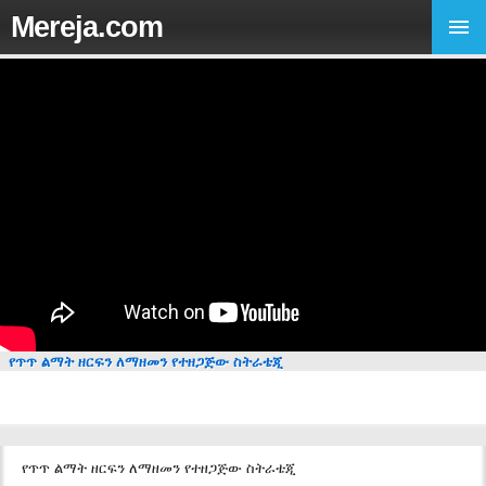
Mereja.com
የጥጥ ልማት ዘርፍን ለማዘመን የተዘጋጅው ስትራቴጂ
የጥጥ ልማት ዘርፍን ለማዘመን የተዘጋጅው ስትራቴጂ