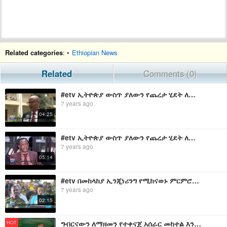
Related categories
: •
Ethiopian News
Related
Comments (0)
#etv ኢትዮጵያ ውስጥ ያለውን የጨረታ ሂደት ለማዘመን የሚረዳ የሞባይል ቴክኖሎጂ ይፋ ሆነ፡፡
7 years ago
04:25
#etv ኢትዮጵያ ውስጥ ያለውን የጨረታ ሂደት ለማዘመን የሚረዳ የሞባይል ቴክኖሎጂ ይፋ ሆነ፡፡
7 years ago
05:14
#etv በመከላከያ ኢንጂነሪንግ የሚከናወኑ ምርምሮች ዘርፉን ለማዘመን እንደሚያስችሉ ተገለፀ
7 years ago
02:15
ግብርናውን ለማዘመን የተቀናጀ አሰራር መከተል እንደሚገባ ምሁራን ተናገሩ
HOT