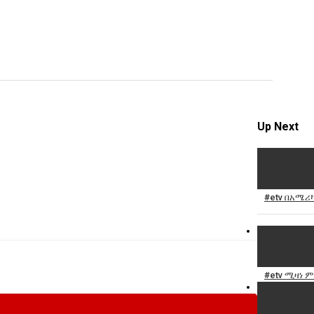
video
Specify
Reason
Up Next
Cancel
Report th
#etv በአሜሪ
#etv ሚዛነ 