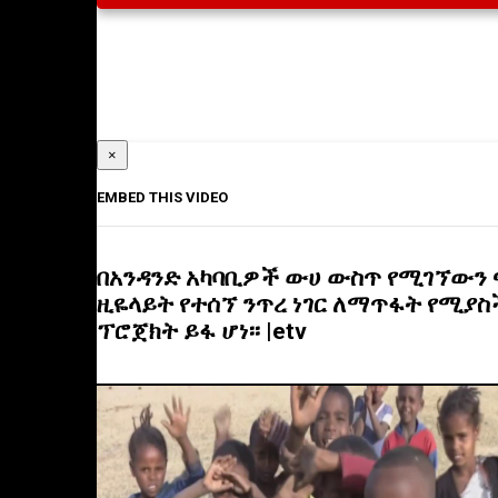
×
EMBED THIS VIDEO
በአንዳንድ አካባቢዎች ውሀ ውስጥ የሚገኘውን
ዚዬላይት የተሰኘ ንጥረ ነገር ለማጥፋት የሚያስ
ፕሮጀክት ይፋ ሆነ፡፡ |etv