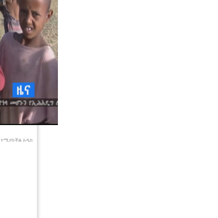
 የሚያስችል አዲስ