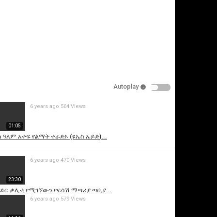
Autoplay
6 years ago
564 Views
is video
01:05
ካ ዓለም አቀፍ የልማት ተራድኦ (ዩኤስ ኤይድ)...
6 years ago
470 Views
23:30
ምድር ቃሊቲ የሚገኘውን የፍሳሽ ማጣሪያ ጣቢያ...
6 years ago
579 Views