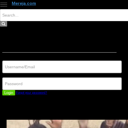
Mereja.com
×
Close
Sign in
Username/Email
Password
Login
Forgot your password?