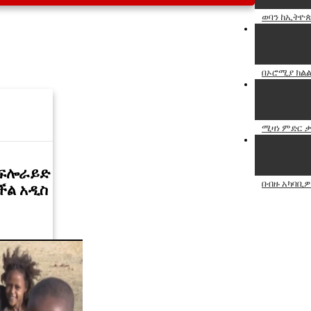
ወባን ከኢትዮጵ
በኦሮሚያ ክልል
ሚዛነ ምድር ቃ
 ፍሎራይድ
በብዙ አካባቢ
ችል አዲስ