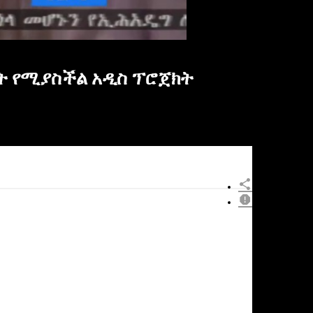
ት የሚያስችል አዲስ ፕሮጀክት