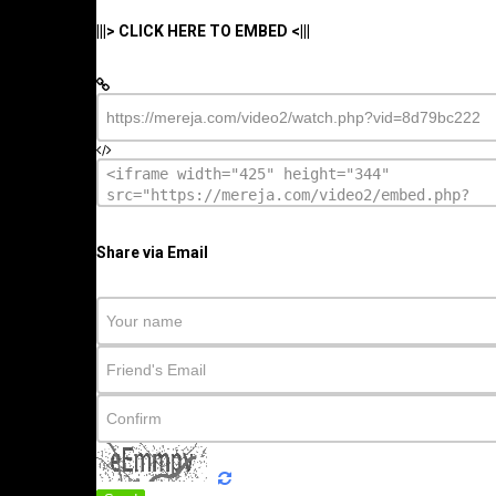
|||> CLICK HERE TO EMBED <|||
Share via Email