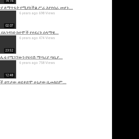
14:16
ያ ለማጥፋት የሚያስችል ሥራ እየተሰራ መሆኑ...
6 years ago
698 Views
02:07
 በአንዳንድ ከተሞች የተደረጉ ሰላማዊ...
6 years ago
474 Views
23:52
ሊቲ የሚገኘውን የፍሳሽ ማጣሪያ ጣቢያ...
6 years ago
758 Views
12:48
ዎች ፀጥታው ወደቀድሞ ሁኔታው ቢመለስም...