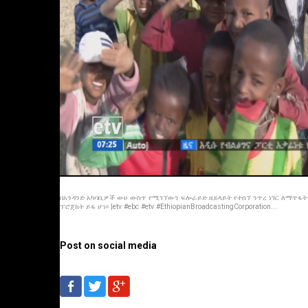
በአንዳንድ አካባቢዎች ውሀ ውስጥ የሚገኘውን ፍሎራይድ ዚዬላይት የተሰኘ ንጥረ ነገር ለማጥፋት
ፕሮጀክት ይፋ ሆነ፡፡ |etv #ebc #etv #EthiopianBroadcastingCorporation...
Post on social media