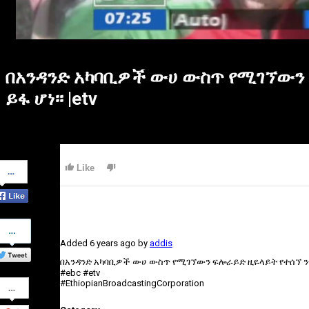
በአንዳንድ አካባቢዎች ውሀ ውስጥ የሚገኘውን 
ይፋ ሆነ፡፡ |etv
Share
Like
on
Facebook
Share
on
Added
6 years ago
by
addis
Twitter
በአንዳንድ አካባቢዎች ውሀ ውስጥ የሚገኘውን ፍሎራይድ ዚዬላይት የተሰኘ ንጥረ
#ebc #etv
Share
#EthiopianBroadcastingCorporation
on
Google+