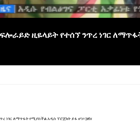
ፍሎራይድ ዚዬላይት የተሰኘ ንጥረ ነገር ለማጥፋ
 ነገር ለማጥፋት የሚያስችል አዲስ ፕሮጀክት ይፋ ሆነ፡፡ |etv
×
Report
this