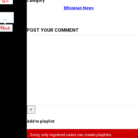
Category
Ethiopian News
Pinterest
POST YOUR COMMENT
×
Add to playlist
Sorry, only registred users can create playlists.