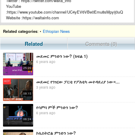
Twitter : https://twitter.com/walta_info
YouTube
:https://www.youtube.com/channel/UC4yEV6VBe0Emu8sMpyij0uQ
Website :https://waltainfo.com
#WaltaTV
Related categories
: •
Ethiopian News
Related
Comments (0)
መደመር ምንድን ነው? (ክፍል 1)
6 years ago
25:20
መደመር የገዢው ፓርቲ የፖለቲካ መተዳደሪያ ነው። መደመር የፖለቲካ ርዕዮት ይሁን ደረቅ መፈክር እስካሁን መግባባት ላይ አልተደረሰም።
HOT
3 years ago
09:15
የሳምባ ምች ምንድን ነው?
6 years ago
06:24
ኮሌስትሮል ምንድን ነው?