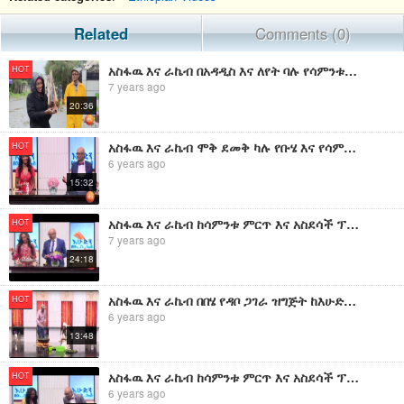
Related
Comments (0)
አስፋዉ እና ራኬብ በአዳዲስ እና ለየት ባሉ የሳምንቱ አቀራረቦች በእሁድን በኢቢኤስ /Ehuden Be EBS Asfaw & Rakeb Special
HOT
7 years ago
20:36
አስፋዉ እና ራኬብ ሞቅ ደመቅ ካሉ የቡሄ እና የሳምንቱ ዝግጅቶች ጋር ከእሁን በኢቢኤስ/Asfaw & Rakeb Ehuden Be EBS
HOT
6 years ago
15:32
አስፋዉ እና ራኬብ ከሳምንቱ ምርጥ እና አስደሳች ፕሮግራሞች ጋር ከእሁድን በኢቢኤስ/Ehuden Be EBS Asfaw and Rakeb
HOT
7 years ago
24:18
አስፋዉ እና ራኬብ በበሄ የዳቦ ጋገራ ዝግጅት ከእሁድን በኢቢኤስ/Ehuden Be EBS Asfaw and Rakeb Dfo Dabo Gagera
HOT
6 years ago
13:48
አስፋዉ እና ራኬብ ከሳምንቱ ምርጥ እና አስደሳች ፕሮግራሞች ጋር ከእሁድን በኢቢኤስ/Ehuden Be EBS Asfaw and Rakeb
HOT
6 years ago