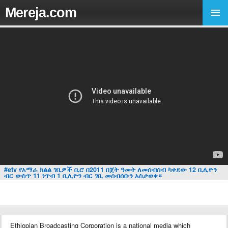
Mereja.com
#etv የአማራ ክልል ገቢዎች ቢሮ በ2011 በጀት ዓመት ለመሰብሰብ ካቀደው 12 ቢሊዮን
ብር ውስጥ 11 ነጥብ 1 ቢሊዮን ብር ገቢ መሰብሰቡን አስታወቀ።
Ethiopian Broadcasting Corporation is a national media which