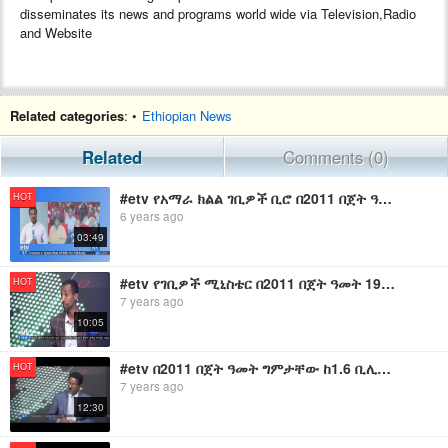
disseminates its news and programs world wide via Television,Radio
and Website
Related categories
: •
Ethiopian News
Related
Comments (0)
#etv የአማራ ክልል ገቢዎች ቢሮ በ2011 በጀት ዓመት ለመሰብሰብ ካቀደው 12 ቢሊዮን ብር ውስጥ 11 ነጥብ 1 ቢሊዮን ብር ገቢ መሰብሰቡን አስታወቀ።
HOT
6 years ago
03:49
#etv የገቢዎች ሚኒስቴር በ2011 በጀት ዓመት 198 ነጥብ 2 ቢሊዮን ብር ገቢ መሰብሰቡን አስታወቀ፡፡
HOT
7 years ago
10:05
#etv በ2011 በጀት ዓመት ግምታቸው ከ1.6 ቢሊዮን ብር በላይ የሆነ የኮንትሮባንድ ዕቃዎችና ህገ-ወጥ ገንዘቦች በቁጥጥር ስር ውለዋል፡፡
HOT
7 years ago
12:30