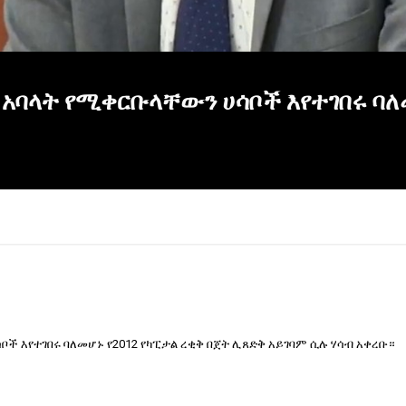
 አባላት የሚቀርቡላቸውን ሀሳቦች እየተገበሩ ባለ
ች እየተገበሩ ባለመሆኑ የ2012 የካፒታል ረቂቅ በጀት ሊጸድቅ አይገባም ሲሉ ሃሳብ አቀረቡ።
R
th