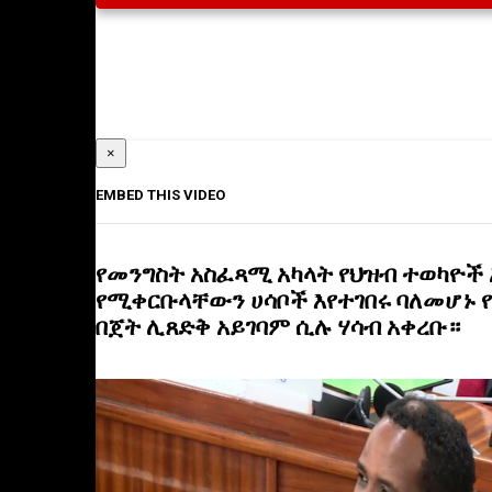
×
EMBED THIS VIDEO
የመንግስት አስፈጻሚ አካላት የህዝብ ተወካዮች 
የሚቀርቡላቸውን ሀሳቦች እየተገበሩ ባለመሆኑ የ
በጀት ሊጸድቅ አይገባም ሲሉ ሃሳብ አቀረቡ።