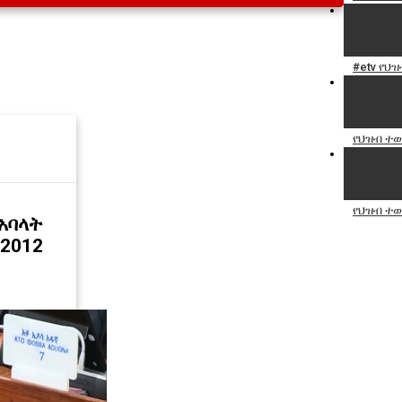
#etv የህ
የህዝብ ተወ
የህዝብ ተወ
አባላት
2012