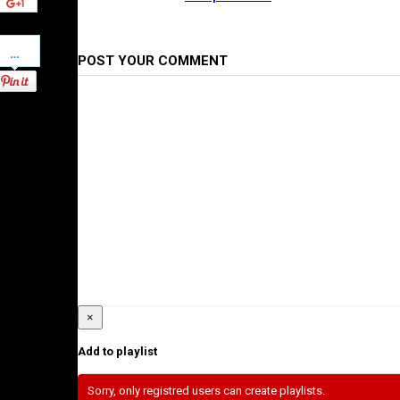
Pinterest
POST YOUR COMMENT
×
Add to playlist
Sorry, only registred users can create playlists.