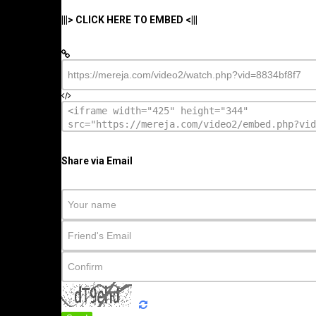
|||> CLICK HERE TO EMBED <|||
Share via Email