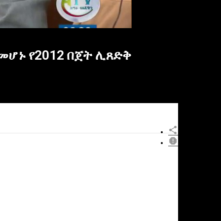
መሆኑ የ2012 በጀት ሊጸድቅ
×
eport
is