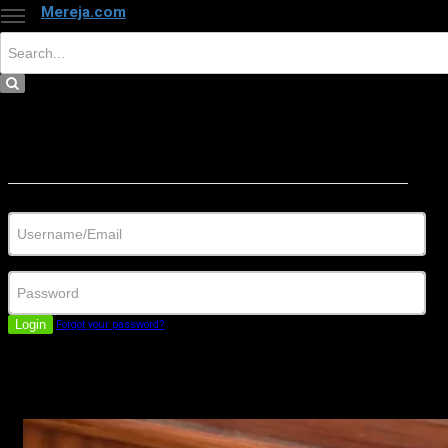
Mereja.com
×
Close
Sign in
Username/Email
Password
Login
Forgot your password?