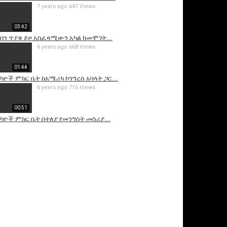
7 years ago
647 Views
03:42
ዝብን ጥያቄ ይዞ አስፈጻሚውን አካል ከመሞገት...
6 years ago
668 Views
01:44
ካዮች ምክር ቤት ከአሜሪካ ኮንግረስ አባላት ጋር...
6 years ago
716 Views
00:51
ካዮች ምክር ቤት በተለያ የመንግስት መስሪያ...