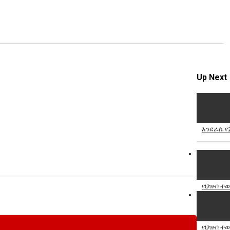
v
S
R
Up Next
እንደራሴ የ
የህዝብ ተወ
የህዝብ ተወ