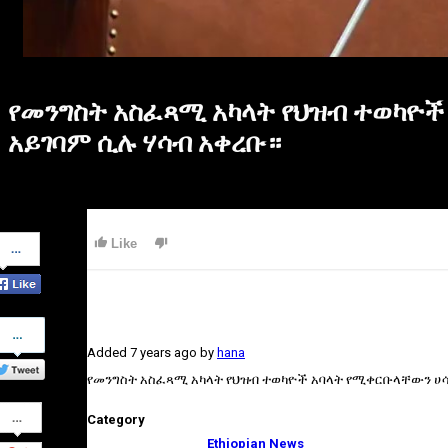
የመንግስት አስፈጻሚ አካላት የህዝብ ተወካዮች
አይገባም ሲሉ ሃሳብ አቀረቡ።
Share
Like
on
Facebook
Share
on
Added
7 years ago
by
hana
Twitter
የመንግስት አስፈጻሚ አካላት የህዝብ ተወካዮች አባላት የሚቀርቡላቸውን ሀሳቦ
Share
Category
on
Google+
Ethiopian News