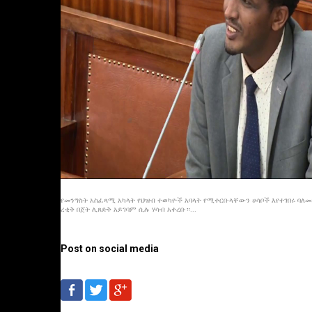
የመንግስት አስፈጻሚ አካላት የህዝብ ተወካዮች አባላት የሚቀርቡላቸውን ሀሳቦች እየተገበሩ ባለመ
ረቂቅ በጀት ሊጸድቅ አይገባም ሲሉ ሃሳብ አቀረቡ።...
Post on social media