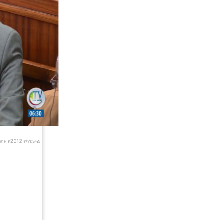
ሆኑ የ2012 የካፒታል