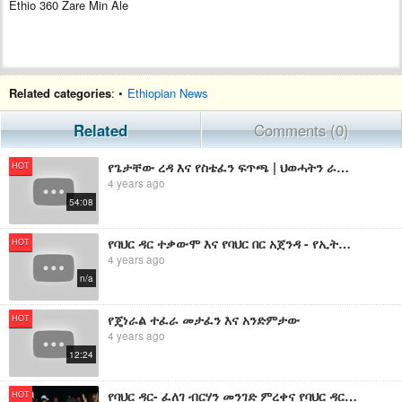
Ethio 360 Zare Min Ale
Related categories
: •
Ethiopian News
Related
Comments (0)
የጌታቸው ረዳ እና የስቴፈን ፍጥጫ | ህወሓትን ራቁቱን ያስቀረው የጌታቸው ረዳ ኢንተርቪው
HOT
4 years ago
54:08
የባህር ዳር ተቃውሞ እና የባህር በር አጀንዳ - የኢትዮ 360 መረጃዎች
HOT
4 years ago
n/a
የጄነራል ተፈራ መታፈን እና አንድምታው
HOT
4 years ago
12:24
የባህር ዳር- ፈለገ ብርሃን መንገድ ምረቀና የባህር ዳር-ጢስ ዓባይ መንገድ ግንባታ
HOT