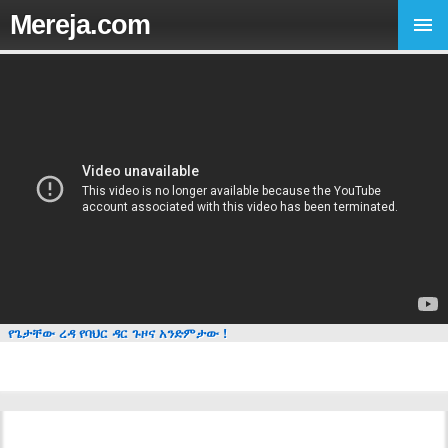
Mereja.com
የጌታቸው ረዳ የባህር ዳር ጉዞና አንድምታው !