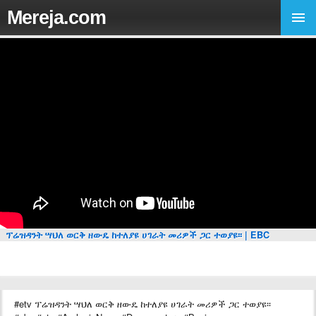
Mereja.com
ፕሬዝዳንት ሣህለ ወርቅ ዘውዴ ከተለያዩ ሀገራት መሪዎች ጋር ተወያዩ፡፡ | EBC
#etv ፕሬዝዳንት ሣህለ ወርቅ ዘውዴ ከተለያዩ ሀገራት መሪዎች ጋር ተወያዩ፡፡