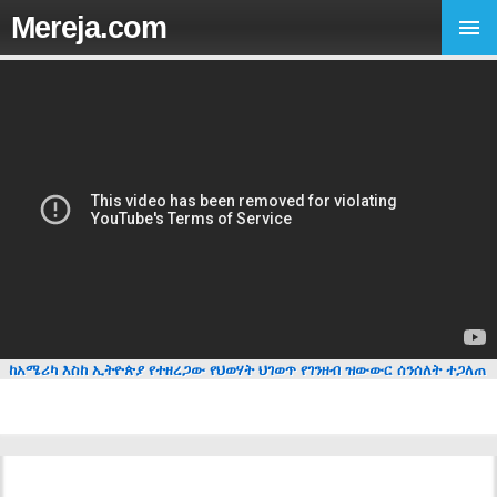
Mereja.com
ከአሜሪካ እስከ ኢትዮጵያ የተዘረጋው የህወሃት ህገወጥ የገንዘብ ዝውውር ሰንሰለት ተጋለጠ