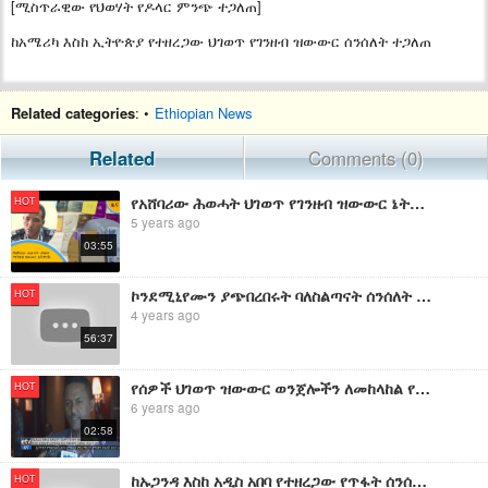
[ሚስጥራዊው የህወሃት የዶላር ምንጭ ተጋለጠ]
ከአሜሪካ እስከ ኢትዮጵያ የተዘረጋው ህገወጥ የገንዘብ ዝውውር ሰንሰለት ተጋለጠ
Related categories
: •
Ethiopian News
Related
Comments (0)
የአሸባሪው ሕወሓት ህገወጥ የገንዘብ ዝውውር ኔትዎርክ
HOT
5 years ago
03:55
ኮንደሚኒየሙን ያጭበረበሩት ባለስልጣናት ሰንሰለት ሲጋለጥ | ሶፍትዌሩን ካበለፀጉት እስከ ሚኒስቴሩ የተዘረጋው የኮንዶሚኒየሙ ስርቆት ሰንሰለት በማስረጃ ሲጋለጥ
HOT
4 years ago
56:37
የሰዎች ህገወጥ ዝውውር ወንጀሎችን ለመከላከል የህግ ማእቀፎች እየተሻሻሉ መሆኑ ተገለጸ፡፡
HOT
6 years ago
02:58
ከኡጋንዳ እስከ አዲስ አበባ የተዘረጋው የጥፋት ሰንሰለት | የኢትዮጵያ ደህንነት ቢሮ ያመከነው አደገኛው የህወሓት ዕቅድ እና ሴራ ሲጋለጥ
HOT