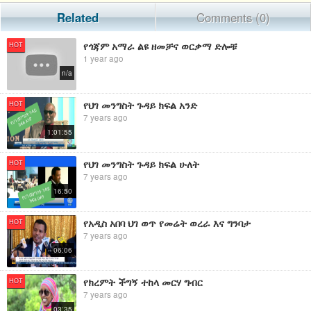
Related
Comments (0)
የጎጃም አማራ ልዩ ዘመቻና ወርቃማ ድሎቹ
HOT
1 year ago
n/a
የህገ መንግስት ጉዳይ ክፍል አንድ
HOT
7 years ago
1:01:55
የህገ መንግስት ጉዳይ ክፍል ሁለት
HOT
7 years ago
16:50
የአዲስ አበባ ህገ ወጥ የመሬት ወረራ እና ግንባታ
HOT
7 years ago
06:06
የክረምት ችግኝ ተከላ መርሃ ግብር
HOT
7 years ago
03:35