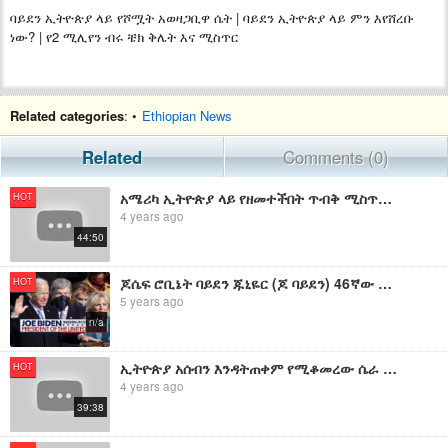
ባይደን ኢትዮጵያ ላይ የሾሟት አወዛጋቢዋ ሴት | ባይደን ኢትዮጵያ ላይ ምን እየሸረቡ
ነው? | የ2 ሚሊየን ብሩ ቼክ ቅሌት እና ሚስጥር
Related categories
: •
Ethiopian News
Related
Comments (0)
አሜሪካ ኢትዮጵያ ላይ የዘመተችበት ጥብቅ ሚስጥር ተጋለጠ | ጠ/ሚ አብይ ላይ እየተሴረ ያለው ሴራ | ባይደን የኢትዮጵያን ብሔራዊ ክብር ደፍሯል
HOT
4 years ago
44:50
ጆሴፍ ሮቢኔት ባይደን ጁኒዬር (ጆ ባይደን) 46ኛው የአሜሪካ ፕሬዝዳንት ሆነው ቃለመሃላ ፈጸሙ
HOT
5 years ago
n/a
ኢትዮጵያ አሰብን እንዳትጠቀም የሚቆመረው ሴራ | ኢትዮጵያ የባህር ሃይል እንዳይኖራት የተፈለገበት ሚስጥር
HOT
4 years ago
39:38