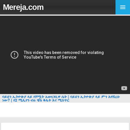
Mereja.com
ባይደን ኢትዮጵያ ላይ የሾሟት አወዛጋቢዋ ሴት | ባይደን ኢትዮጵያ ላይ ምን እየሸረቡ
ነው? | የ2 ሚሊየን ብሩ ቼክ ቅሌት እና ሚስጥር